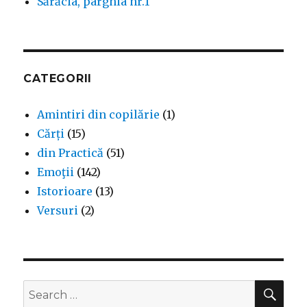
Sărăcia, pârghia nr.1
CATEGORII
Amintiri din copilărie
(1)
Cărți
(15)
din Practică
(51)
Emoţii
(142)
Istorioare
(13)
Versuri
(2)
SEA
Search