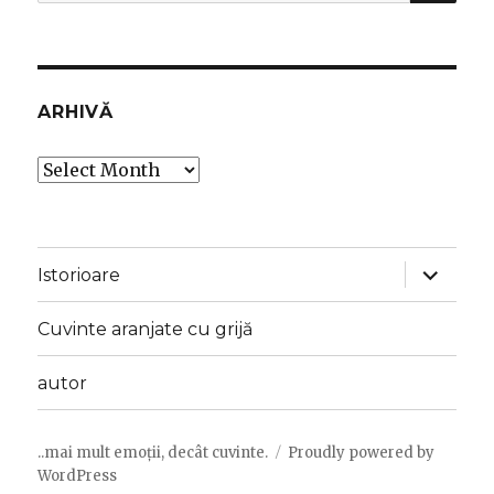
for:
ARHIVĂ
Arhivă
expand
Istorioare
child
menu
Cuvinte aranjate cu grijă
autor
..mai mult emoții, decât cuvinte.
Proudly powered by
WordPress