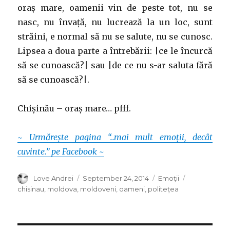
oraș mare, oamenii vin de peste tot, nu se
nasc, nu învață, nu lucrează la un loc, sunt
străini, e normal să nu se salute, nu se cunosc.
Lipsea a doua parte a întrebării: |ce le încurcă
să se cunoască?| sau |de ce nu s-ar saluta fără
să se cunoască?|.
Chișinău – oraș mare… pfff.
~ Urmărește pagina “..mai mult emoții, decât
cuvinte.” pe Facebook ~
Author
Posted
Categories
Tags
Love Andrei
September 24, 2014
Emoţii
on
chisinau
,
moldova
,
moldoveni
,
oameni
,
politețea