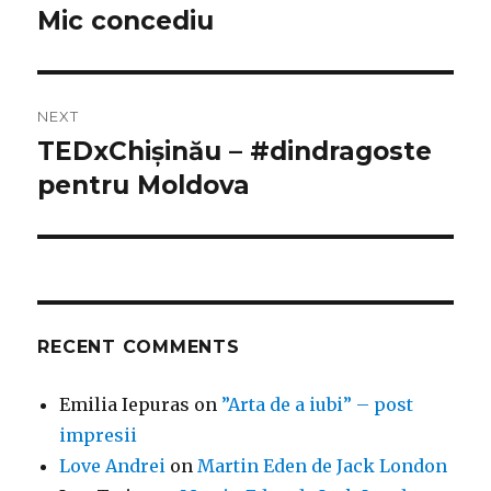
navigation
Mic concediu
Previous
post:
NEXT
TEDxChișinău – #dindragoste
Next
post:
pentru Moldova
RECENT COMMENTS
Emilia Iepuras
on
”Arta de a iubi” – post
impresii
Love Andrei
on
Martin Eden de Jack London