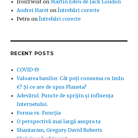
IronTwist
on
Martin Eden de Jack London
Andrei Haret
on
Întrebări corecte
Petru
on
Întrebări corecte
RECENT POSTS
COVID-19
Valoarea banilor. Cât poți consuma cu 1mln
€? Și ce are de spus Planeta?
Adevărul. Puncte de sprijin și influența
Internetului.
Forma vs. Funcția
O perspectivă mai largă asupra ta
Shantaram, Gregory David Roberts