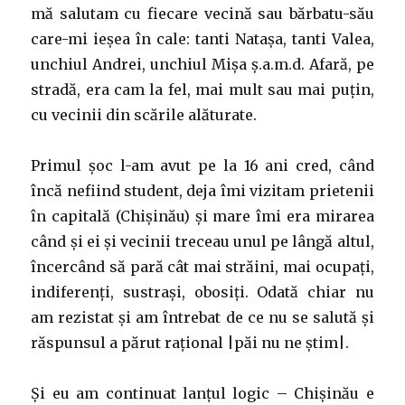
mă salutam cu fiecare vecină sau bărbatu-său
care-mi ieșea în cale: tanti Natașa, tanti Valea,
unchiul Andrei, unchiul Mișa ș.a.m.d. Afară, pe
stradă, era cam la fel, mai mult sau mai puțin,
cu vecinii din scările alăturate.
Primul șoc l-am avut pe la 16 ani cred, când
încă nefiind student, deja îmi vizitam prietenii
în capitală (Chișinău) și mare îmi era mirarea
când și ei și vecinii treceau unul pe lângă altul,
încercând să pară cât mai străini, mai ocupați,
indiferenți, sustrași, obosiți. Odată chiar nu
am rezistat și am întrebat de ce nu se salută și
răspunsul a părut rațional |păi nu ne știm|.
Și eu am continuat lanțul logic – Chișinău e