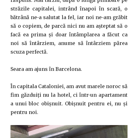
răspuns. Mai târziu, după o lungă plimbare pe
străzile capitalei, intrând înapoi în scară, o
bătrână ne-a salutat la fel, iar noi ne-am grăbit
să o copiem, de parcă nici nu am așteptat să o
facă ea prima și doar întâmplarea a făcut ca
noi să întârziem, anume să întârziem părea
scuza perfectă.
Seara am ajuns în Barcelona.
În capitala Cataloniei, am avut marele noroc să
fim găzduiți nu la hotel, ci într-un apartament
a unui bloc obișnuit. Obișnuit pentru ei, nu și
pentru noi.