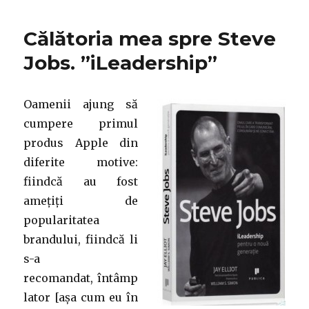
lui
Steve
Călătoria mea spre Steve
Jobs
de
Jobs. ”iLeadership”
Walter
Isaacson
Oamenii ajung să
cumpere primul
produs Apple din
diferite motive:
fiindcă au fost
amețiți de
popularitatea
brandului, fiindcă li
s-a
recomandat, întâmp
lator [așa cum eu în