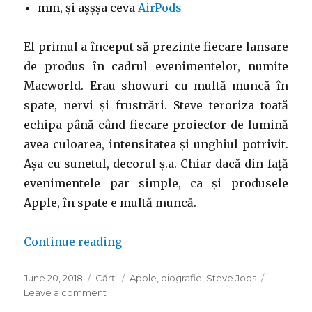
mm, și așșșa ceva
AirPods
El primul a început să prezinte fiecare lansare
de produs în cadrul evenimentelor, numite
Macworld. Erau showuri cu multă muncă în
spate, nervi și frustrări. Steve teroriza toată
echipa până când fiecare proiector de lumină
avea culoarea, intensitatea și unghiul potrivit.
Așa cu sunetul, decorul ș.a. Chiar dacă din față
evenimentele par simple, ca și produsele
Apple, în spate e multă muncă.
“Biografia lui Steve Jobs de Walte
Continue reading
Posted
Categories
Tags
June 20, 2018
Cărți
Apple
,
biografie
,
Steve Jobs
on
on
Leave a comment
Biografia