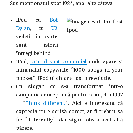
Sus menționatul spot 1984, apoi alte câteva:
iPod cu
Bob
Dylan
, cu
U2
,
vedeți în carte,
sunt istorii
întregi behind.
iPod,
primul spot comercial
unde apare și
minunatul copywrite ˝1000 songs in your
pocket˝, iPod-ul chiar a fost o revoluție.
un slogan ce s-a transformat într-o
campanie conceptuală pentru 5 ani, din 1997
– ˝
Think different.
˝. Aici e interesant că
expresia nu e scrisă corect, ar fi trebuit să
fie ˝differently˝, dar sigur Jobs a avut altă
părere.