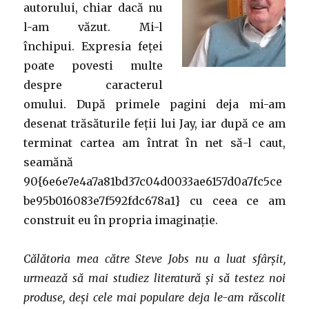
autorului, chiar dacă nu
l-am văzut. Mi-l
închipui. Expresia feței
poate povesti multe
despre caracterul
omului. După primele pagini deja mi-am
desenat trăsăturile feții lui Jay, iar după ce am
terminat cartea am întrat în net să-l caut,
seamănă
90{6e6e7e4a7a81bd37c04d0033ae6157d0a7fc5ce
be95b016083e7f592fdc678a1} cu ceea ce am
construit eu în propria imaginație.
Călătoria mea către Steve Jobs nu a luat sfârșit,
urmează să mai studiez literatură și să testez noi
produse, deși cele mai populare deja le-am răscolit