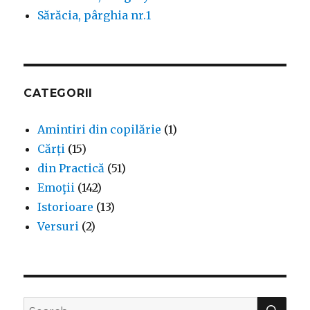
Sărăcia, pârghia nr.1
CATEGORII
Amintiri din copilărie
(1)
Cărți
(15)
din Practică
(51)
Emoţii
(142)
Istorioare
(13)
Versuri
(2)
SEA
Search