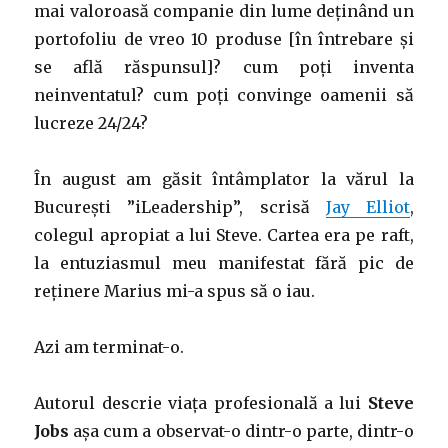
mai valoroasă companie din lume deținând un
portofoliu de vreo 10 produse [în întrebare și
se află răspunsul]? cum poți inventa
neinventatul? cum poți convinge oamenii să
lucreze 24/24?
În august am găsit întâmplator la vărul la
București ”iLeadership”, scrisă
Jay Elliot
,
colegul apropiat a lui Steve. Cartea era pe raft,
la entuziasmul meu manifestat fără pic de
reținere Marius mi-a spus să o iau.
Azi am terminat-o.
Autorul descrie viața profesională a lui
Steve
Jobs
așa cum a observat-o dintr-o parte, dintr-o