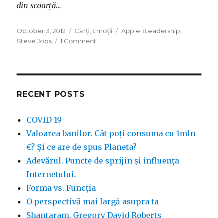
din scoarță…
Posted
Categories
Tags
October 3, 2012
Cărți
,
Emoţii
Apple
,
iLeadership
,
on
on
Steve Jobs
1 Comment
Călătoria
mea
spre
Steve
Jobs.
RECENT POSTS
”iLeadership”
COVID-19
Valoarea banilor. Cât poți consuma cu 1mln
€? Și ce are de spus Planeta?
Adevărul. Puncte de sprijin și influența
Internetului.
Forma vs. Funcția
O perspectivă mai largă asupra ta
Shantaram, Gregory David Roberts