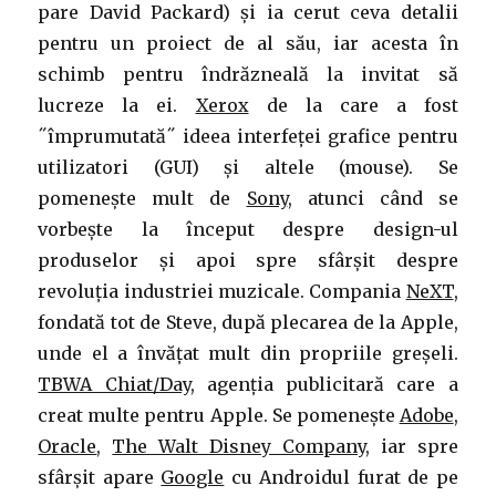
pare David Packard) și ia cerut ceva detalii
pentru un proiect de al său, iar acesta în
schimb pentru îndrăzneală la invitat să
lucreze la ei.
Xerox
de la care a fost
˝împrumutată˝ ideea interfeței grafice pentru
utilizatori (GUI) și altele (mouse). Se
pomenește mult de
Sony
, atunci când se
vorbește la început despre design-ul
produselor și apoi spre sfârșit despre
revoluția industriei muzicale. Compania
NeXT
,
fondată tot de Steve, după plecarea de la Apple,
unde el a învățat mult din propriile greșeli.
TBWA Chiat/Day
, agenția publicitară care a
creat multe pentru Apple. Se pomenește
Adobe
,
Oracle
,
The Walt Disney Company
, iar spre
sfârșit apare
Google
cu Androidul furat de pe