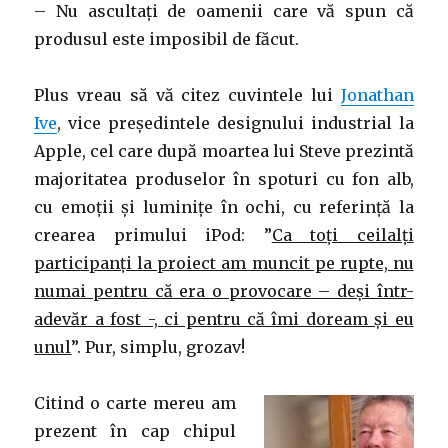
– Nu ascultați de oamenii care vă spun că
produsul este imposibil de făcut.
Plus vreau să vă citez cuvintele lui
Jonathan
Ive
, vice președintele designului industrial la
Apple, cel care după moartea lui Steve prezintă
majoritatea produselor în spoturi cu fon alb,
cu emoții și luminițe în ochi, cu referință la
crearea primului iPod: ”
Ca toți ceilalți
participanți la proiect am muncit pe rupte, nu
numai pentru că era o provocare – deși într-
adevăr a fost -, ci pentru că îmi doream și eu
unul
”. Pur, simplu, grozav!
Citind o carte mereu am
prezent în cap chipul