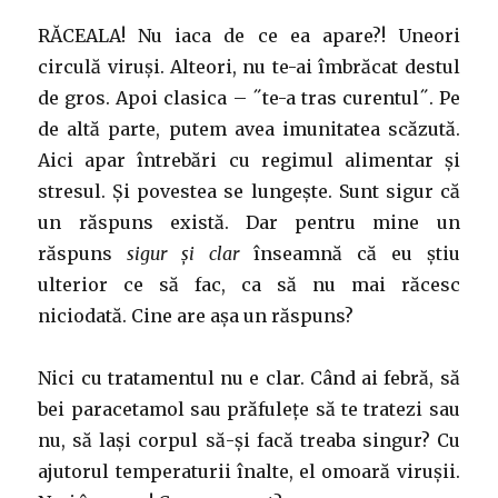
RĂCEALA! Nu iaca de ce ea apare?! Uneori
circulă viruși. Alteori, nu te-ai îmbrăcat destul
de gros. Apoi clasica – ˝te-a tras curentul˝. Pe
de altă parte, putem avea imunitatea scăzută.
Aici apar întrebări cu regimul alimentar și
stresul. Și povestea se lungește. Sunt sigur că
un răspuns există. Dar pentru mine un
răspuns
sigur și clar
înseamnă că eu știu
ulterior ce să fac, ca să nu mai răcesc
niciodată. Cine are așa un răspuns?
Nici cu tratamentul nu e clar. Când ai febră, să
bei paracetamol sau prăfulețe să te tratezi sau
nu, să lași corpul să-și facă treaba singur? Cu
ajutorul temperaturii înalte, el omoară virușii.