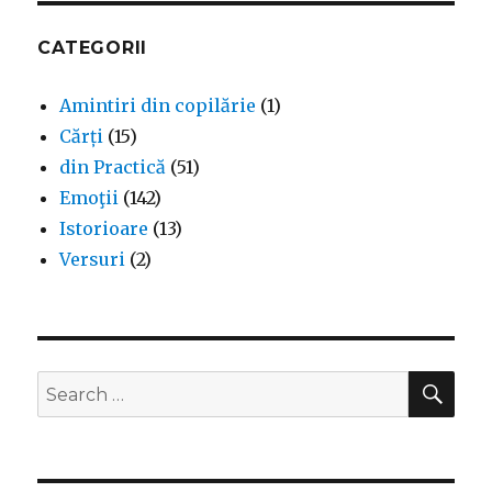
CATEGORII
Amintiri din copilărie
(1)
Cărți
(15)
din Practică
(51)
Emoţii
(142)
Istorioare
(13)
Versuri
(2)
SEA
Search
for: