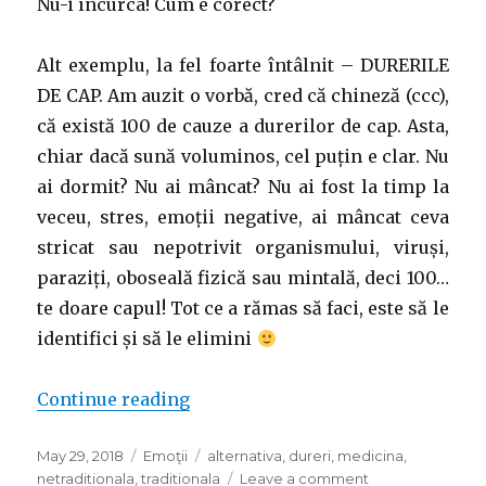
Nu-i încurca! Cum e corect?
Alt exemplu, la fel foarte întâlnit – DURERILE
DE CAP. Am auzit o vorbă, cred că chineză (ccc),
că există 100 de cauze a durerilor de cap. Asta,
chiar dacă sună voluminos, cel puțin e clar. Nu
ai dormit? Nu ai mâncat? Nu ai fost la timp la
veceu, stres, emoții negative, ai mâncat ceva
stricat sau nepotrivit organismului, viruși,
paraziți, oboseală fizică sau mintală, deci 100…
te doare capul! Tot ce a rămas să faci, este să le
identifici și să le elimini
“Iluzia cunoașterii de sine”
Continue reading
Posted
Categories
Tags
May 29, 2018
Emoţii
alternativa
,
dureri
,
medicina
,
on
on
netraditionala
,
traditionala
Leave a comment