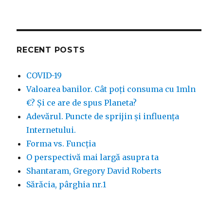
Iluzia
cunoașterii
de
sine
RECENT POSTS
COVID-19
Valoarea banilor. Cât poți consuma cu 1mln
€? Și ce are de spus Planeta?
Adevărul. Puncte de sprijin și influența
Internetului.
Forma vs. Funcția
O perspectivă mai largă asupra ta
Shantaram, Gregory David Roberts
Sărăcia, pârghia nr.1