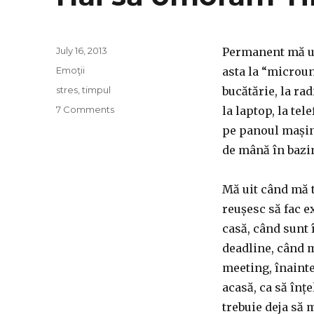
Posted
July 16, 2013
Permanent mă uit
on
Categories
Emoţii
asta la “microu
Tags
stres
,
timpul
bucătărie, la ra
on
7 Comments
la laptop, la tele
Hai
pe panoul mașini
să
de mână în bazi
omorâm
Timpul!
Mă uit când mă t
reușesc să fac e
casă, când sunt 
deadline, când m
meeting, înainte
acasă, ca să înț
trebuie deja să m