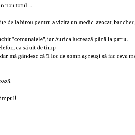
in nou totul …
fug de la birou pentru a vizita un medic, avocat, bancher,
achit “comunalele”, iar Aurica lucrează până la patru.
lefon, ca să uit de timp.
dar mă gândesc că îl loc de somn aș reuși să fac ceva m
ează.
timpul!