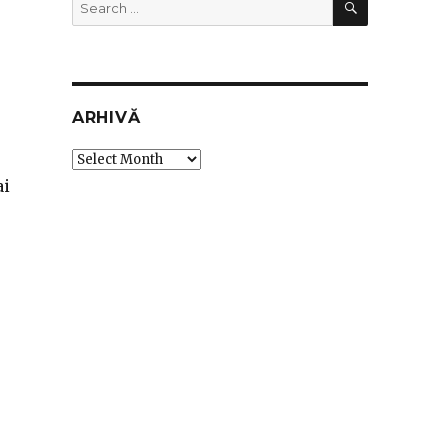
Search
for:
ARHIVĂ
Arhivă
ai