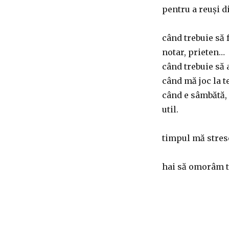
pentru a reuși d
când trebuie să 
notar, prieten…
când trebuie să 
când mă joc la te
când e sâmbătă, 
util.
timpul mă stres
hai să omorâm 