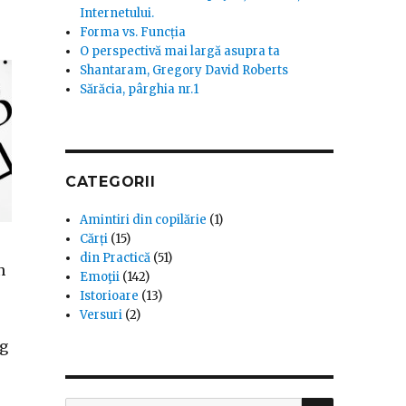
Internetului.
Forma vs. Funcția
O perspectivă mai largă asupra ta
Shantaram, Gregory David Roberts
Sărăcia, pârghia nr.1
CATEGORII
Amintiri din copilărie
(1)
Cărți
(15)
din Practică
(51)
n
Emoţii
(142)
Istorioare
(13)
Versuri
(2)
ng
SEARCH