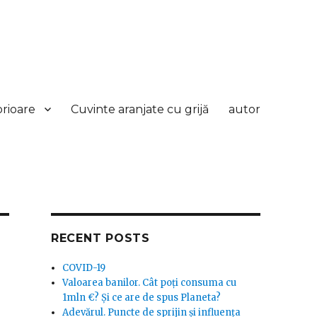
orioare
Cuvinte aranjate cu grijă
autor
RECENT POSTS
COVID-19
Valoarea banilor. Cât poți consuma cu
1mln €? Și ce are de spus Planeta?
Adevărul. Puncte de sprijin și influența