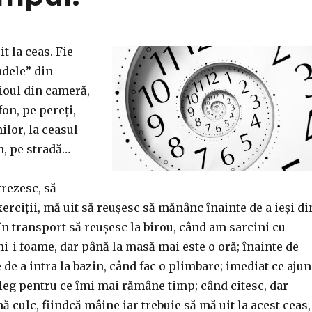
 la ceas. Fie
ndele” din
dioul din cameră,
fon, pe pereți,
lor, la ceasul
n, pe stradă…
rezesc, să
xerciții, mă uit să reușesc să mănânc înainte de a ieși di
în transport să reușesc la birou, când am sarcini cu
i-i foame, dar până la masă mai este o oră; înainte de
 de a intra la bazin, când fac o plimbare; imediat ce aju
eleg pentru ce îmi mai rămâne timp; când citesc, dar
ă culc, fiindcă mâine iar trebuie să mă uit la acest ceas,