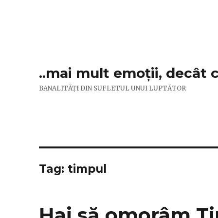
..mai mult emoții, decât 
BANALITĂȚI DIN SUFLETUL UNUI LUPTĂTOR
Tag:
timpul
Hai să omorâm T