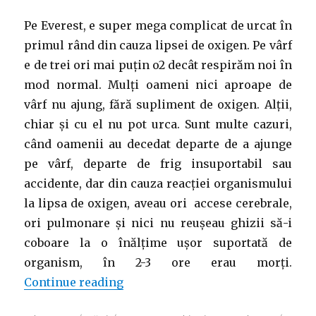
Pe Everest, e super mega complicat de urcat în
primul rând din cauza lipsei de oxigen. Pe vârf
e de trei ori mai puțin o2 decât respirăm noi în
mod normal. Mulți oameni nici aproape de
vârf nu ajung, fără supliment de oxigen. Alții,
chiar și cu el nu pot urca. Sunt multe cazuri,
când oamenii au decedat departe de a ajunge
pe vârf, departe de frig insuportabil sau
accidente, dar din cauza reacției organismului
la lipsa de oxigen, aveau ori accese cerebrale,
ori pulmonare și nici nu reușeau ghizii să-i
coboare la o înălțime ușor suportată de
organism, în 2-3 ore erau morți.
“Into thin air (Everest) de Jon Kr
Continue reading