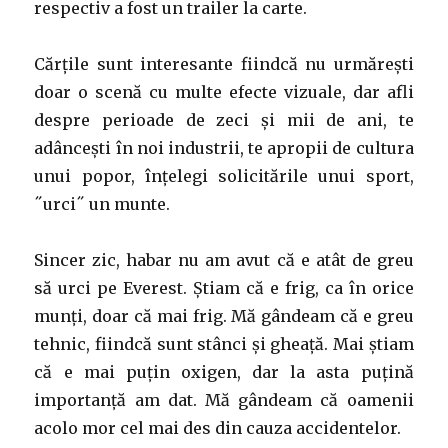
respectiv a fost un trailer la carte.
Cărțile sunt interesante fiindcă nu urmărești
doar o scenă cu multe efecte vizuale, dar afli
despre perioade de zeci și mii de ani, te
adâncești în noi industrii, te apropii de cultura
unui popor, înțelegi solicitările unui sport,
˝urci˝ un munte.
Sincer zic, habar nu am avut că e atât de greu
să urci pe Everest. Știam că e frig, ca în orice
munți, doar că mai frig. Mă gândeam că e greu
tehnic, fiindcă sunt stânci și gheață. Mai știam
că e mai puțin oxigen, dar la asta puțină
importanță am dat. Mă gândeam că oamenii
acolo mor cel mai des din cauza accidentelor.