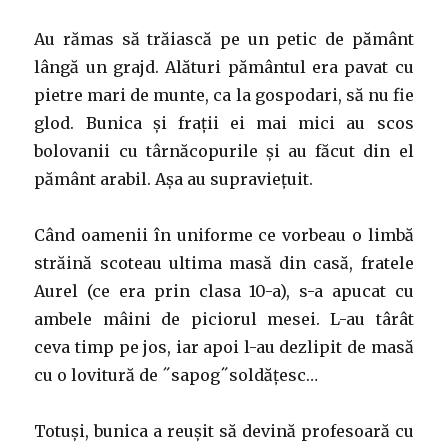
Au rămas să trăiască pe un petic de pământ
lângă un grajd. Alături pământul era pavat cu
pietre mari de munte, ca la gospodari, să nu fie
glod. Bunica și frații ei mai mici au scos
bolovanii cu târnăcopurile și au făcut din el
pământ arabil. Așa au supraviețuit.
Când oamenii în uniforme ce vorbeau o limbă
străină scoteau ultima masă din casă, fratele
Aurel (ce era prin clasa 10-a), s-a apucat cu
ambele mâini de piciorul mesei. L-au târât
ceva timp pe jos, iar apoi l-au dezlipit de masă
cu o lovitură de ˝sapog˝soldățesc…
Totuși, bunica a reușit să devină profesoară cu