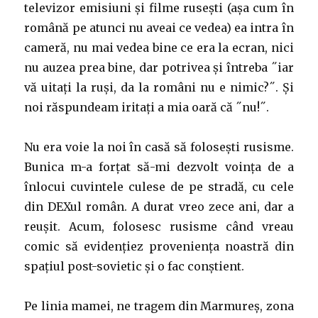
televizor emisiuni și filme rusești (așa cum în
română pe atunci nu aveai ce vedea) ea intra în
cameră, nu mai vedea bine ce era la ecran, nici
nu auzea prea bine, dar potrivea și întreba ˝iar
vă uitați la ruși, da la români nu e nimic?˝. Și
noi răspundeam iritați a mia oară că ˝nu!˝.
Nu era voie la noi în casă să folosești rusisme.
Bunica m-a forțat să-mi dezvolt voința de a
înlocui cuvintele culese de pe stradă, cu cele
din DEXul român. A durat vreo zece ani, dar a
reușit. Acum, folosesc rusisme când vreau
comic să evidențiez proveniența noastră din
spațiul post-sovietic și o fac conștient.
Pe linia mamei, ne tragem din Marmureș, zona