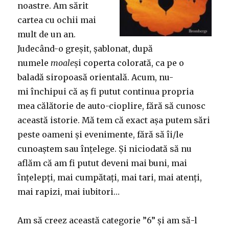
noastre. Am sărit
cartea cu ochii mai
mult de un an.
Judecând-o greșit, șablonat, după
numele
moale
și coperta colorată, ca pe o
baladă siropoasă orientală. Acum, nu-
mi închipui că aș fi putut continua propria
mea călătorie de auto-cioplire, fără să cunosc
această istorie. Mă tem că exact așa putem sări
peste oameni și evenimente, fără să îi/le
cunoaștem sau înțelege. Și niciodată să nu
aflăm că am fi putut deveni mai buni, mai
înțelepți, mai cumpătați, mai tari, mai atenți,
mai rapizi, mai iubitori…
Am să creez această categorie ”6” și am să-l