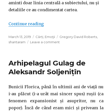
aminti doar linia centrală a subiectului, nu și
detaliile ce au condimentat cartea.
“Shantaram, Gregory David Rober
Continue reading
Posted
Categories
Tags
March 13, 2019
Cărți
,
Emoţii
Gregory David Roberts
,
on
on
shantaram
Leave a comment
Shantaram,
Gregory
David
Arhipelagul Gulag de
Roberts
Aleksandr Soljenițîn
Bunicii Florica, până în ultimii ani de viață nu
i-au plăcut (i-a urât mai sincer spus) rușii (ca
fenomen expansionist și asupritor, nu ca
popor). Încă de când eram mici și priveam la