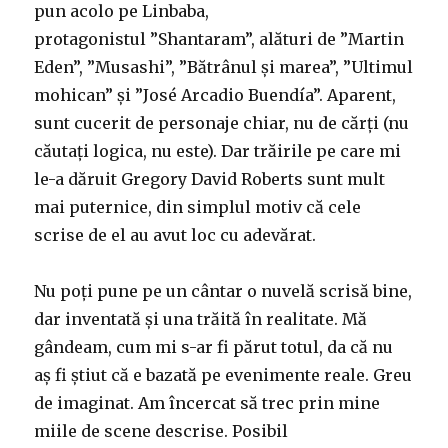
pun acolo pe Linbaba,
protagonistul ”Shantaram”, alături de ”Martin
Eden”, ”Musashi”, ”Bătrânul și marea”, ”Ultimul
mohican” și ”José Arcadio Buendía”. Aparent,
sunt cucerit de personaje chiar, nu de cărți (nu
căutați logica, nu este). Dar trăirile pe care mi
le-a dăruit Gregory David Roberts sunt mult
mai puternice, din simplul motiv că cele
scrise de el au avut loc cu adevărat.
Nu poți pune pe un cântar o nuvelă scrisă bine,
dar inventată și una trăită în realitate. Mă
gândeam, cum mi s-ar fi părut totul, da că nu
aș fi știut că e bazată pe evenimente reale. Greu
de imaginat. Am încercat să trec prin mine
miile de scene descrise. Posibil