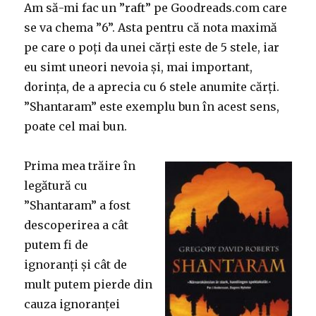
Am să-mi fac un ”raft” pe Goodreads.com care
se va chema ”6”. Asta pentru că nota maximă
pe care o poți da unei cărți este de 5 stele, iar
eu simt uneori nevoia și, mai important,
dorința, de a aprecia cu 6 stele anumite cărți.
”Shantaram” este exemplu bun în acest sens,
poate cel mai bun.
Prima mea trăire în
legătură cu
”Shantaram” a fost
descoperirea a cât
putem fi de
ignoranți și cât de
mult putem pierde din
cauza ignoranței