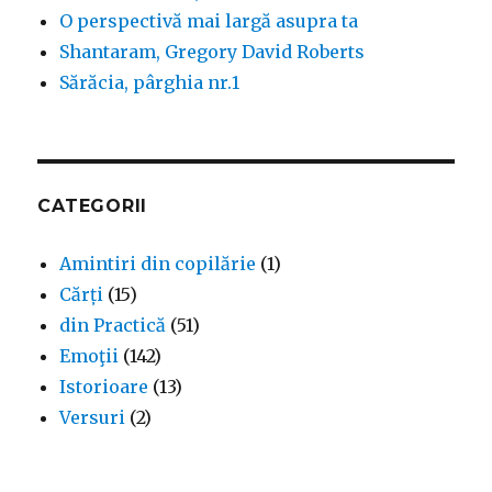
O perspectivă mai largă asupra ta
Shantaram, Gregory David Roberts
Sărăcia, pârghia nr.1
CATEGORII
Amintiri din copilărie
(1)
Cărți
(15)
din Practică
(51)
Emoţii
(142)
Istorioare
(13)
Versuri
(2)