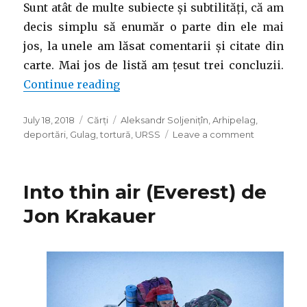
Sunt atât de multe subiecte și subtilități, că am
decis simplu să enumăr o parte din ele mai
jos, la unele am lăsat comentarii și citate din
carte. Mai jos de listă am țesut trei concluzii.
“Arhipelagul Gulag de Aleksandr S
Continue reading
Posted
Categories
Tags
July 18, 2018
Cărți
Aleksandr Soljenițîn
,
Arhipelag
,
on
on
deportări
,
Gulag
,
tortură
,
URSS
Leave a comment
Arhipelagul
Gulag
de
Into thin air (Everest) de
Aleksandr
Soljenițîn
Jon Krakauer