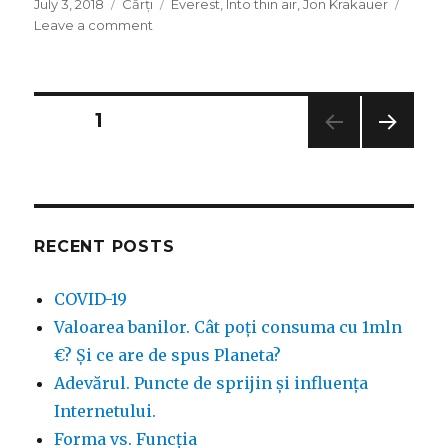
Posted
Categories
Tags
July 3, 2018
Cărți
Everest
,
Into thin air
,
Jon Krakauer
on
on
Leave a comment
Into
thin
air
(Everest)
Posts
PAGE
1
de
Jon
NEXT
navigation
Krakauer
PAG
E
RECENT POSTS
COVID-19
Valoarea banilor. Cât poți consuma cu 1mln
€? Și ce are de spus Planeta?
Adevărul. Puncte de sprijin și influența
Internetului.
Forma vs. Funcția