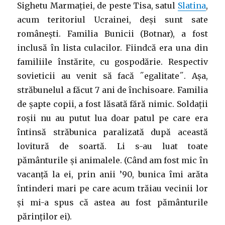
Sighetu Marmației, de peste Tisa, satul
Slatina
,
acum teritoriul Ucrainei, deși sunt sate
românești. Familia Bunicii (Botnar), a fost
inclusă în lista culacilor. Fiindcă era una din
familiile înstărite, cu gospodărie. Respectiv
sovieticii au venit să facă ˝egalitate˝. Așa,
străbunelul a făcut 7 ani de închisoare. Familia
de șapte copii, a fost lăsată fără nimic. Soldații
roșii nu au putut lua doar patul pe care era
întinsă străbunica paralizată după această
lovitură de soartă. Li s-au luat toate
pământurile și animalele. (Când am fost mic în
vacanță la ei, prin anii ’90, bunica îmi arăta
întinderi mari pe care acum trăiau vecinii lor
și mi-a spus că astea au fost pământurile
părinților ei).