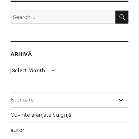
SEA
Search
for:
ARHIVĂ
Arhivă
expand
Istorioare
child
menu
Cuvinte aranjate cu grijă
autor