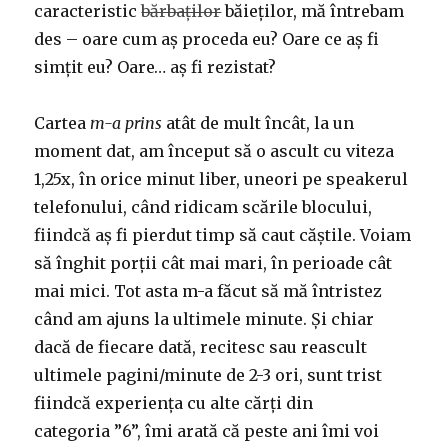
caracteristic
bărbaților
băieților, mă întrebam
des – oare cum aș proceda eu? Oare ce aș fi
simțit eu? Oare… aș fi rezistat?
Cartea
m-a prins
atât de mult încât, la un
moment dat, am început să o ascult cu viteza
1,25x, în orice minut liber, uneori pe speakerul
telefonului, când ridicam scările blocului,
fiindcă aș fi pierdut timp să caut căștile. Voiam
să înghit porții cât mai mari, în perioade cât
mai mici. Tot asta m-a făcut să mă întristez
când am ajuns la ultimele minute. Și chiar
dacă de fiecare dată, recitesc sau reascult
ultimele pagini/minute de 2-3 ori, sunt trist
fiindcă experiența cu alte cărți din
categoria ”6”, îmi arată că peste ani îmi voi