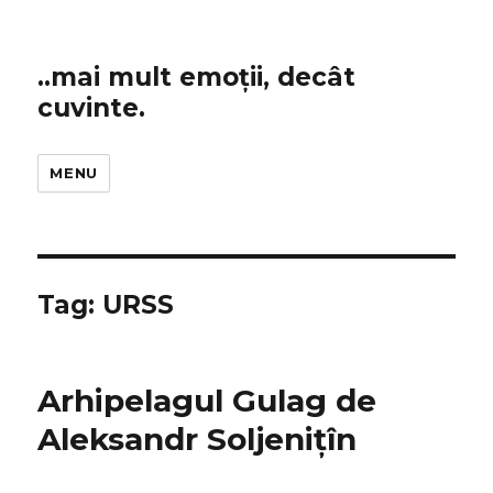
..mai mult emoții, decât
cuvinte.
MENU
Tag:
URSS
Arhipelagul Gulag de
Aleksandr Soljenițîn