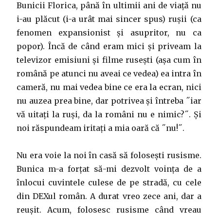
Bunicii Florica, până în ultimii ani de viață nu
i-au plăcut (i-a urât mai sincer spus) rușii (ca
fenomen expansionist și asupritor, nu ca
popor). Încă de când eram mici și priveam la
televizor emisiuni și filme rusești (așa cum în
română pe atunci nu aveai ce vedea) ea intra în
cameră, nu mai vedea bine ce era la ecran, nici
nu auzea prea bine, dar potrivea și întreba ˝iar
vă uitați la ruși, da la români nu e nimic?˝. Și
noi răspundeam iritați a mia oară că ˝nu!˝.
Nu era voie la noi în casă să folosești rusisme.
Bunica m-a forțat să-mi dezvolt voința de a
înlocui cuvintele culese de pe stradă, cu cele
din DEXul român. A durat vreo zece ani, dar a
reușit. Acum, folosesc rusisme când vreau