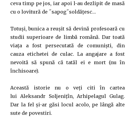
ceva timp pe jos, iar apoi l-au dezlipit de masă
cu o lovitură de ˝sapog˝soldățesc…
Totuși, bunica a reușit să devină profesoară cu
studii superioare de limbă română. Dar toată
viața a fost persecutată de comuniști, din
cauza etichetei de culac. La angajare a fost
nevoită să spună că tatăl ei e mort (nu în
închisoare).
Această istorie nu o veți citi în cartea
lui Aleksandr Soljenițîn, Arhipelagul Gulag.
Dar la fel și-ar găsi locul acolo, pe lângă alte
sute de povestiri.