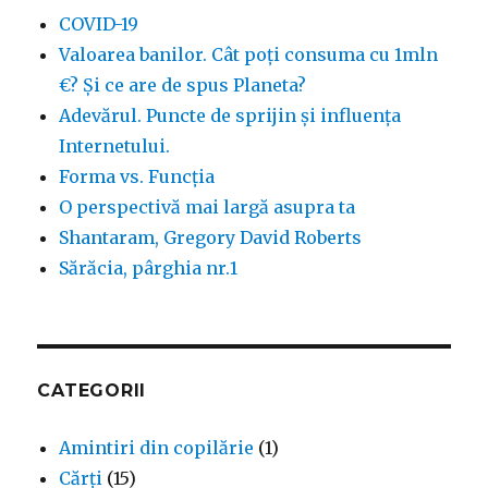
COVID-19
Valoarea banilor. Cât poți consuma cu 1mln
€? Și ce are de spus Planeta?
Adevărul. Puncte de sprijin și influența
Internetului.
Forma vs. Funcția
O perspectivă mai largă asupra ta
Shantaram, Gregory David Roberts
Sărăcia, pârghia nr.1
CATEGORII
Amintiri din copilărie
(1)
Cărți
(15)