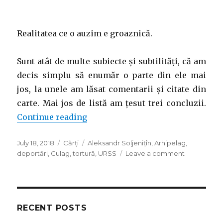
Realitatea ce o auzim e groaznică.
Sunt atât de multe subiecte și subtilități, că am
decis simplu să enumăr o parte din ele mai
jos, la unele am lăsat comentarii și citate din
carte. Mai jos de listă am țesut trei concluzii.
“Arhipelagul Gulag de Aleksandr S
Continue reading
Posted
Categories
Tags
July 18, 2018
Cărți
Aleksandr Soljenițîn
,
Arhipelag
,
on
on
deportări
,
Gulag
,
tortură
,
URSS
Leave a comment
Arhipelagul
Gulag
de
Aleksandr
Soljenițîn
RECENT POSTS