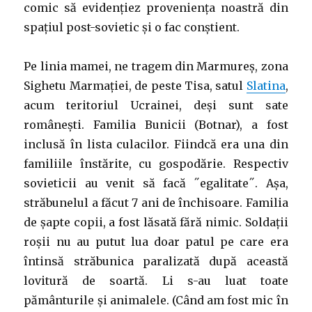
comic să evidențiez proveniența noastră din
spațiul post-sovietic și o fac conștient.
Pe linia mamei, ne tragem din Marmureș, zona
Sighetu Marmației, de peste Tisa, satul
Slatina
,
acum teritoriul Ucrainei, deși sunt sate
românești. Familia Bunicii (Botnar), a fost
inclusă în lista culacilor. Fiindcă era una din
familiile înstărite, cu gospodărie. Respectiv
sovieticii au venit să facă ˝egalitate˝. Așa,
străbunelul a făcut 7 ani de închisoare. Familia
de șapte copii, a fost lăsată fără nimic. Soldații
roșii nu au putut lua doar patul pe care era
întinsă străbunica paralizată după această
lovitură de soartă. Li s-au luat toate
pământurile și animalele. (Când am fost mic în