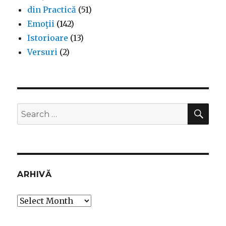
din Practică
(51)
Emoţii
(142)
Istorioare
(13)
Versuri
(2)
SEA
Search
for:
ARHIVĂ
Arhivă