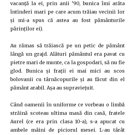
vacanță la ei, prin anii ’90, bunica îmi arăta
întinderi mari pe care acum trăiau vecinii lor
și mi-a spus că astea au fost pământurile
părinților ei).
Au rămas să trăiască pe un petic de pământ
lângă un grajd. Alături pământul era pavat cu
pietre mari de munte, ca la gospodari, să nu fie
glod. Bunica și frații ei mai mici au scos
bolovanii cu târnăcopurile și au făcut din el
pământ arabil. Așa au supraviețuit.
Când oamenii în uniforme ce vorbeau o limbă
străină scoteau ultima masă din casă, fratele
Aurel (ce era prin clasa 10-a), s-a apucat cu
ambele mâini de piciorul mesei. L-au târât