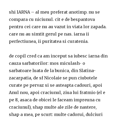
shi IARNA – al meu preferat anotimp. nu se
compara cu niciunul. cit e de bespantova
pentru cei care nu au vazut in viata lor zapada.
care nu au simtit gerul pe nas. iarna ii
perfectiunea, ii puritatea si curatenia.
de copil cred ca am inceput sa iubesc iarna din
cauza sarbatorilor: mos miculash- o
sarbatoare luata de la bunica, din Slatina-
zacarpatia, de sf Nicolaie se pun ciubotele
curate pe pervaz si se asteapta cadouri, apoi
Anul nou, apoi craciunul, ziua lui fratmio (el e
pe 8, asaca de obicei le faceam impreuna cu
craciunul), shap multe ale zile de nastere,
shap a mea, pe scurt: multe cadorui, dulciuri