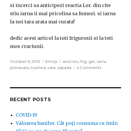
si incerci sa anticipezi reactia Lor. din cite
stiu iarna ii mai pricolina sa fumezi. si iarna
la noi tara arata mai curata!
dedic acest articol la toti frigurosii si la toti
mos craciunii.
Posted
Categories
Tags
October 6, 2010
Emoţii
anul nou
,
frig
,
ger
,
iarna
,
on
on
primavara
,
toamna
,
vara
,
zapada
4 Comments
Iarna
asta-
i
pzdos
RECENT POSTS
COVID-19
Valoarea banilor. Cât poți consuma cu 1mln