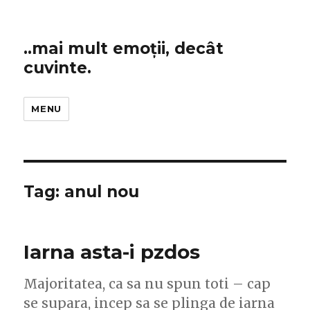
..mai mult emoții, decât
cuvinte.
MENU
Tag:
anul nou
Iarna asta-i pzdos
Majoritatea, ca sa nu spun toti – cap
se supara, incep sa se plinga de iarna