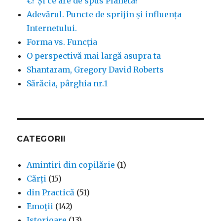
€? Și ce are de spus Planeta?
Adevărul. Puncte de sprijin și influența
Internetului.
Forma vs. Funcția
O perspectivă mai largă asupra ta
Shantaram, Gregory David Roberts
Sărăcia, pârghia nr.1
CATEGORII
Amintiri din copilărie
(1)
Cărți
(15)
din Practică
(51)
Emoţii
(142)
Istorioare
(13)