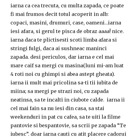
iarna ca cea trecuta, cu multa zapada, ce poate
fi mai frumos decit totul acoperit in alb:
copaci, masini, drumuri, case, oameni…iarna
iesi afara, si gerul te pisca de obraz aaaa! nice.
iarna daca te plictisesti scoti limba afara si
stringi fulgi, daca ai sushneac maninci
zapada. desi periculos, dar iarna e cel mai
mare caif sa mergi cu masina(luni mi-am luat
4 roti noi cu ghimpi si abea astept gheata).
iarna ii mult mai pricolina sa-ti tii iubita de
miina; sa mergi pe strazi noi, cu zapada
neatinsa, sa te incalti in ciubote calde. iarna ii
cel mai fain sa nu iesi din casa, sa stai
weekenduri in pat cu cafea, sa te uiti la filme
pantovie si bespantovie, sa scrii pe zapada “Te
iubesc”. doar iarna cauti cu atit placere cadorui