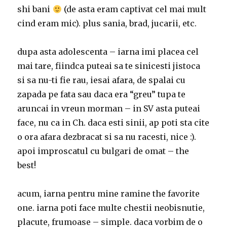
shi bani
(de asta eram captivat cel mai mult
cind eram mic). plus sania, brad, jucarii, etc.
dupa asta adolescenta – iarna imi placea cel
mai tare, fiindca puteai sa te sinicesti jistoca
si sa nu-ti fie rau, iesai afara, de spalai cu
zapada pe fata sau daca era “greu” tupa te
aruncai in vreun morman – in SV asta puteai
face, nu ca in Ch. daca esti sinii, ap poti sta cite
o ora afara dezbracat si sa nu racesti, nice :).
apoi improscatul cu bulgari de omat – the
best!
acum, iarna pentru mine ramine the favorite
one. iarna poti face multe chestii neobisnutie,
placute, frumoase – simple. daca vorbim de o