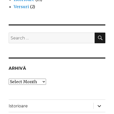
Versuri
(2)
SEA
Search
for:
ARHIVĂ
Arhivă
expand
Istorioare
child
menu