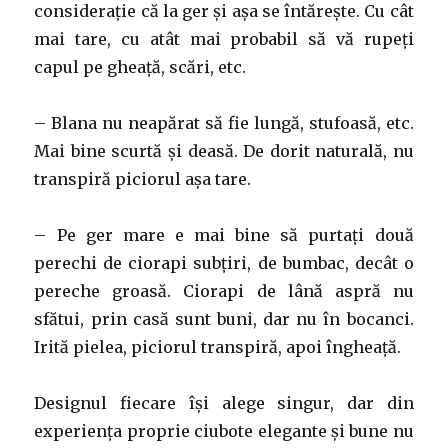
considerație că la ger și așa se întărește. Cu cât
mai tare, cu atât mai probabil să vă rupeți
capul pe gheață, scări, etc.
– Blana nu neapărat să fie lungă, stufoasă, etc.
Mai bine scurtă și deasă. De dorit naturală, nu
transpiră piciorul așa tare.
– Pe ger mare e mai bine să purtați două
perechi de ciorapi subțiri, de bumbac, decât o
pereche groasă. Ciorapi de lână aspră nu
sfătui, prin casă sunt buni, dar nu în bocanci.
Irită pielea, piciorul transpiră, apoi îngheață.
Designul fiecare își alege singur, dar din
experiența proprie ciubote elegante și bune nu