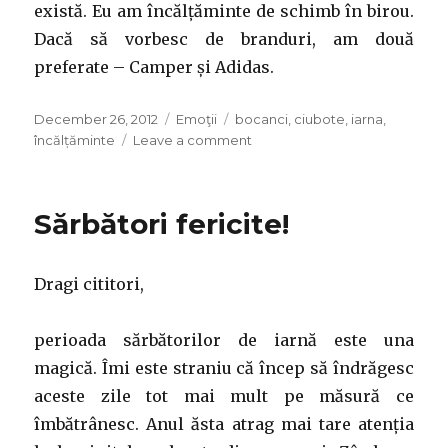
există. Eu am încălțăminte de schimb în birou.
Dacă să vorbesc de branduri, am două
preferate – Camper și Adidas.
Posted
Categories
Tags
December 26, 2012
Emoţii
bocanci
,
ciubote
,
iarna
,
on
on
încălțăminte
Leave a comment
Cum
să
alegi
Sărbători fericite!
încălțări
de
iarnă.
Dragi cititori,
perioada sărbătorilor de iarnă este una
magică. Îmi este straniu că încep să îndrăgesc
aceste zile tot mai mult pe măsură ce
îmbătrânesc. Anul ăsta atrag mai tare atenția