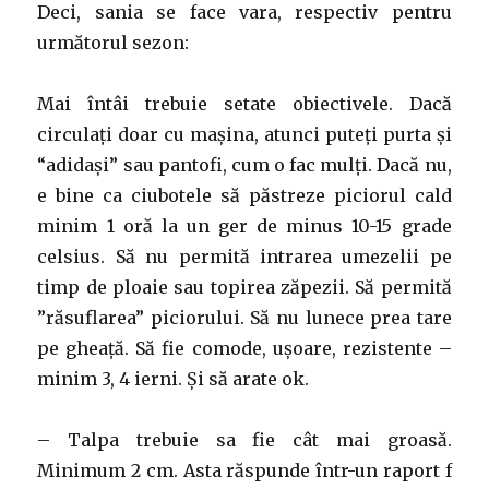
Deci, sania se face vara, respectiv pentru
următorul sezon:
Mai întâi trebuie setate obiectivele. Dacă
circulați doar cu mașina, atunci puteți purta și
“adidași” sau pantofi, cum o fac mulți. Dacă nu,
e bine ca ciubotele să păstreze piciorul cald
minim 1 oră la un ger de minus 10-15 grade
celsius. Să nu permită intrarea umezelii pe
timp de ploaie sau topirea zăpezii. Să permită
”răsuflarea” piciorului. Să nu lunece prea tare
pe gheață. Să fie comode, ușoare, rezistente –
minim 3, 4 ierni. Și să arate ok.
– Talpa trebuie sa fie cât mai groasă.
Minimum 2 cm. Asta răspunde într-un raport f