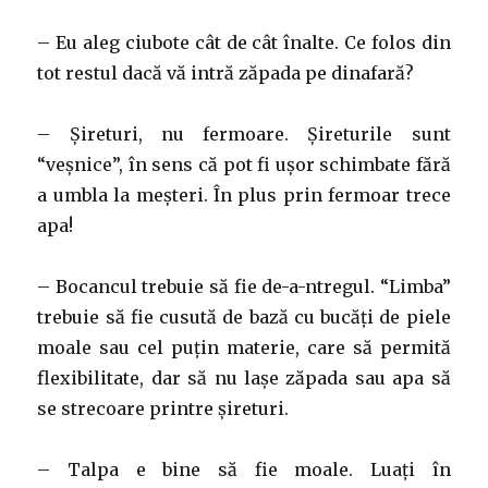
– Eu aleg ciubote cât de cât înalte. Ce folos din
tot restul dacă vă intră zăpada pe dinafară?
– Șireturi, nu fermoare. Șireturile sunt
“veșnice”, în sens că pot fi ușor schimbate fără
a umbla la meșteri. În plus prin fermoar trece
apa!
– Bocancul trebuie să fie de-a-ntregul. “Limba”
trebuie să fie cusută de bază cu bucăți de piele
moale sau cel puțin materie, care să permită
flexibilitate, dar să nu lașe zăpada sau apa să
se strecoare printre șireturi.
– Talpa e bine să fie moale. Luați în