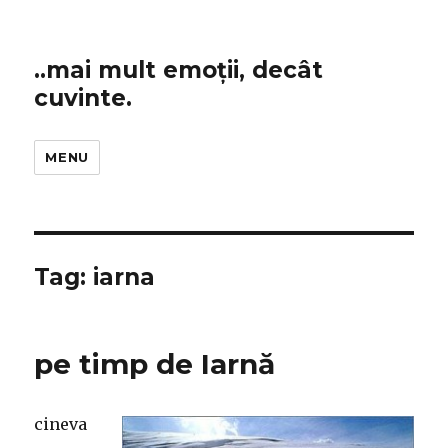
..mai mult emoții, decât
cuvinte.
MENU
Tag:
iarna
pe timp de Iarnă
cineva