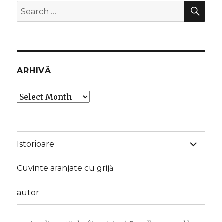
SEA
Search
for:
ARHIVĂ
Arhivă
expand
Istorioare
child
menu
Cuvinte aranjate cu grijă
autor