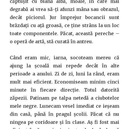
căptușit cu blană albă, moale, în care mai
degrabă ai vrea să-ți afunzi mâna sau obrazul,
decât piciorul. Jur împrejur bocancii sunt
brăzdați cu ață groasă, ce ține strâns la un loc
toate componentele. Păcat, această pereche –
o operă de artă, stă curată în antreu.
Când eram mic, iarna, socoteam mereu că
ajung la școală mai repede decât în alte
perioade a anului. Zi de zi, luni la rând, eram
mult mai eficient. Economiseam minim cinci
minute în fiecare direcție. Totul datorită
zăpezii. Patinam pe talpa netedă a ciubotelor
mele negre. Lunecam vesel imediat ce ieșeam
din casă, până în pragul școlii. Păcat că nu
ningea pe coridoare și în clase. Aș fi fost mai