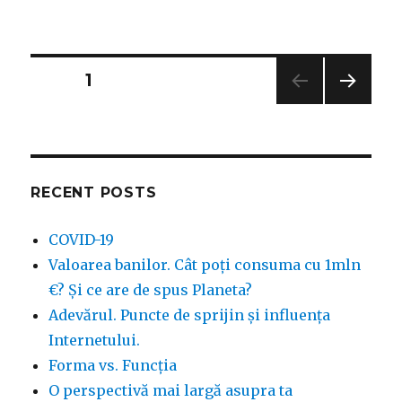
Sărbători
fericite!
Posts
PAGE
1
NEXT
navigation
PAG
E
RECENT POSTS
COVID-19
Valoarea banilor. Cât poți consuma cu 1mln
€? Și ce are de spus Planeta?
Adevărul. Puncte de sprijin și influența
Internetului.
Forma vs. Funcția
O perspectivă mai largă asupra ta