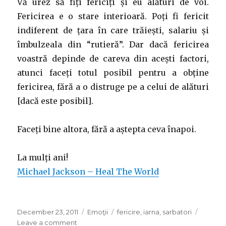
Vă urez să fiți fericiți și eu alături de voi.
Fericirea e o stare interioară. Poți fi fericit
indiferent de țara în care trăiești, salariu și
îmbulzeala din “rutieră”. Dar dacă fericirea
voastră depinde de careva din acești factori,
atunci faceți totul posibil pentru a obține
fericirea, fără a o distruge pe a celui de alături
[dacă este posibil].
Faceți bine altora, fără a aștepta ceva înapoi.
La mulți ani!
Michael Jackson – Heal The World
Posted
Categories
Tags
December 23, 2011
Emoţii
fericire
,
iarna
,
sarbatori
on
on
Leave a comment