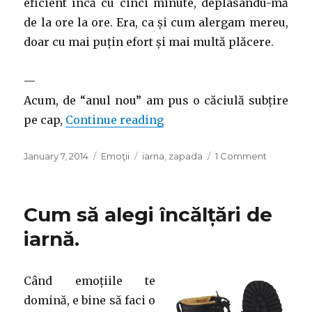
eficient încă cu cinci minute, deplasându-mă
de la ore la ore. Era, ca și cum alergam mereu,
doar cu mai puțin efort și mai multă plăcere.
—
Acum, de “anul nou” am pus o căciulă subțire
“pe timp de Iarnă”
pe cap,
Continue reading
Posted
Categories
Tags
on
January 7, 2014
Emoţii
iarna
,
zapada
1 Comment
on
pe
timp
de
Cum să alegi încălțări de
Iarnă
iarnă.
Când emoțiile te
domină, e bine să faci o