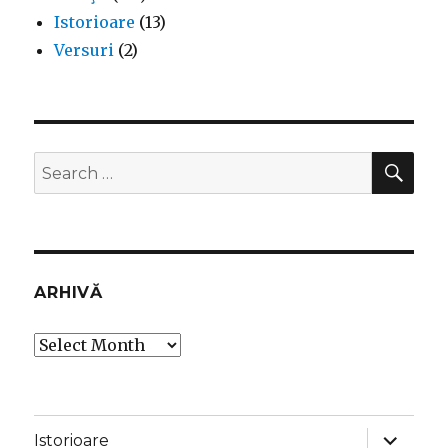
Istorioare
(13)
Versuri
(2)
SEA
Search
for:
ARHIVĂ
Arhivă
expand
Istorioare