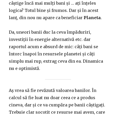
câștige încă mai mulți bani și … ați înțeles
logica? Totul bine și frumos. Dar și în acest
lanț, din nou nu apare ca beneficiar
Planeta
.
Da, uneori banii duc la ceva împăduriri,
investiții în energie alternativă etc. dar
raportul acum e absurd de mic: câți bani se
întorc înapoi în resursele planetei și câți
simplu mai rup, extrag ceva din ea. Dinamica
nu e optimistă.
Aș vrea să fie revăzută valoarea banilor. În
calcul să fie luat nu doar ceea ce a produs
cineva, dar și ce va cumpăra pe banii câștigați.
Trebuie clar socotit ce resurse mai avem, care