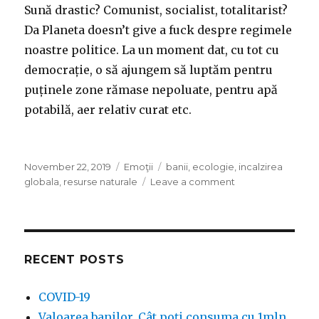
Sună drastic? Comunist, socialist, totalitarist?
Da Planeta doesn’t give a fuck despre regimele
noastre politice. La un moment dat, cu tot cu
democrație, o să ajungem să luptăm pentru
puținele zone rămase nepoluate, pentru apă
potabilă, aer relativ curat etc.
Posted
Categories
Tags
November 22, 2019
Emoţii
banii
,
ecologie
,
incalzirea
on
on
globala
,
resurse naturale
Leave a comment
Valoarea
banilor.
Cât
poți
consuma
RECENT POSTS
cu
1mln
COVID-19
€?
Valoarea banilor. Cât poți consuma cu 1mln
Și