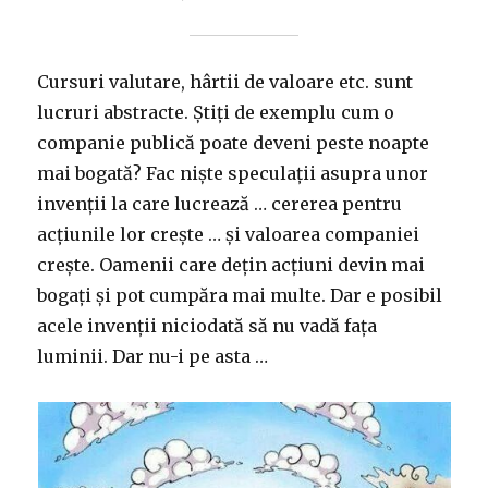
Cursuri valutare, hârtii de valoare etc. sunt
lucruri abstracte. Știți de exemplu cum o
companie publică poate deveni peste noapte
mai bogată? Fac niște speculații asupra unor
invenții la care lucrează … cererea pentru
acțiunile lor crește … și valoarea companiei
crește. Oamenii care dețin acțiuni devin mai
bogați și pot cumpăra mai multe. Dar e posibil
acele invenții niciodată să nu vadă fața
luminii. Dar nu-i pe asta …