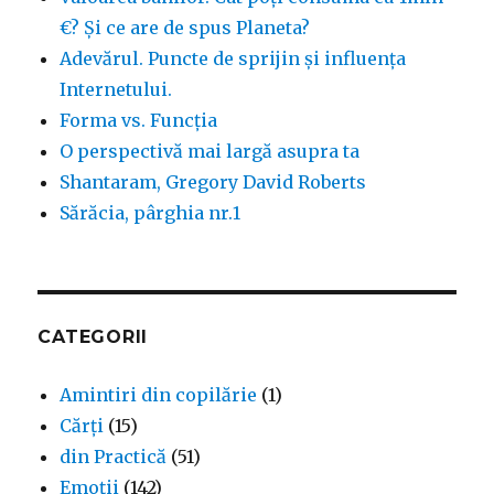
ce
€? Și ce are de spus Planeta?
are
Adevărul. Puncte de sprijin și influența
de
Internetului.
spus
Planeta?
Forma vs. Funcția
O perspectivă mai largă asupra ta
Shantaram, Gregory David Roberts
Sărăcia, pârghia nr.1
CATEGORII
Amintiri din copilărie
(1)
Cărți
(15)
din Practică
(51)
Emoţii
(142)