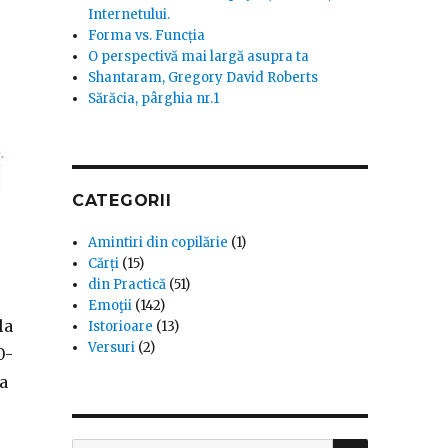
Internetului.
Forma vs. Funcția
O perspectivă mai largă asupra ta
Shantaram, Gregory David Roberts
Sărăcia, pârghia nr.1
CATEGORII
Amintiri din copilărie
(1)
Cărți
(15)
din Practică
(51)
Emoţii
(142)
la
Istorioare
(13)
Versuri
(2)
0-
a
SEARCH