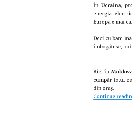
În
Ucraina
, pr
energia electri
Europa e mai cali
Deci cu bani mai
îmbogățesc, noi 
Aici în
Moldov
cumpăr totul re
din oraș.
Continue readi