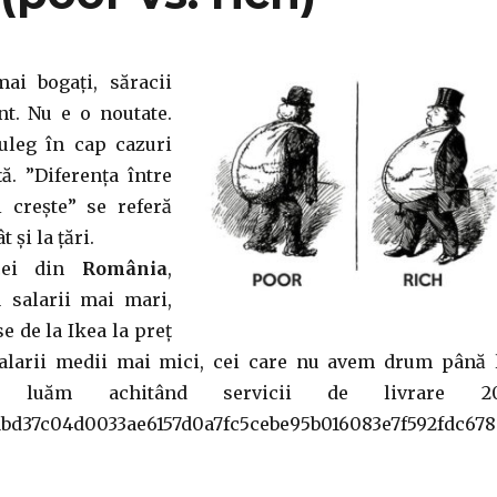
ai bogați, săracii
t. Nu e o noutate.
uleg în cap cazuri
ă. ”Diferența între
i crește” se referă
 și la țări.
cei din
România
,
 salarii mai mari,
 de la Ikea la preț
salarii medii mai mici, cei care nu avem drum până 
o luăm achitând servicii de livrare 2
1bd37c04d0033ae6157d0a7fc5cebe95b016083e7f592fdc678