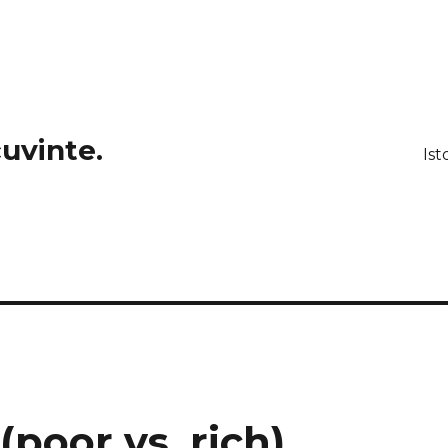
cuvinte.
Ist
(poor vs. rich)