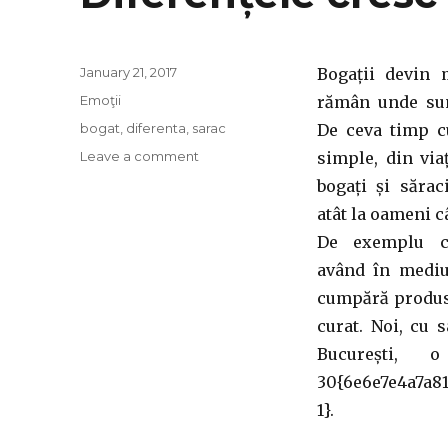
Posted
January 21, 2017
Bogații devin m
on
Categories
Emoţii
rămân unde sun
Tags
bogat
,
diferenta
,
sarac
De ceva timp c
on
Leave a comment
simple, din viaț
Diferențele
bogați și sărac
cresc
atât la oameni cât
(poor
vs.
De exemplu 
rich)
având în mediu
cumpără produse
curat. Noi, cu 
București, 
30{6e6e7e4a7a8
1}.