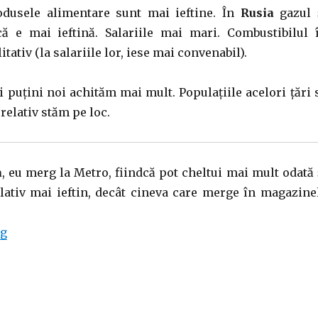
odusele alimentare sunt mai ieftine. În
Rusia
gazul 
că e mai ieftină. Salariile mai mari. Combustibilul 
tativ (la salariile lor, iese mai convenabil).
 puțini noi achităm mai mult. Populațiile acelori țări 
relativ stăm pe loc.
a
, eu merg la Metro, fiindcă pot cheltui mai mult odată 
lativ mai ieftin, decât cineva care merge în magazine
“Diferențele cresc (poor vs. rich)”
ng