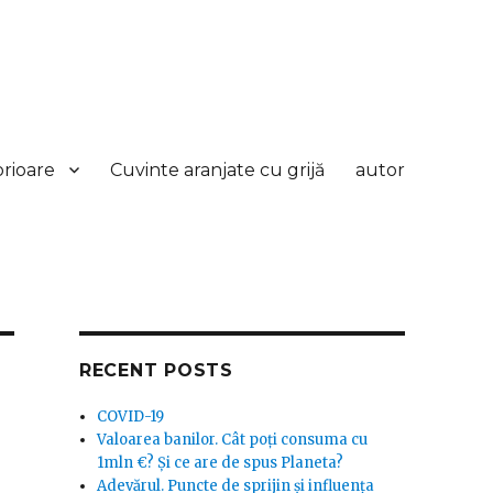
orioare
Cuvinte aranjate cu grijă
autor
RECENT POSTS
COVID-19
Valoarea banilor. Cât poți consuma cu
1mln €? Și ce are de spus Planeta?
Adevărul. Puncte de sprijin și influența