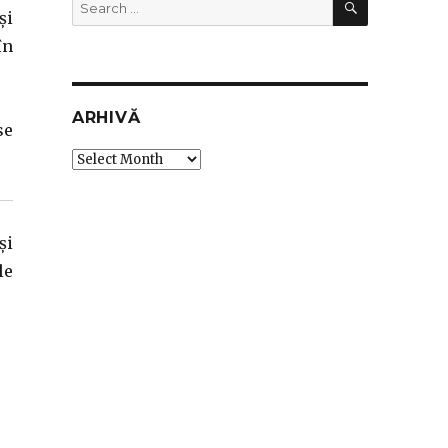
Search
și
for:
în
ARHIVĂ
se
Arhivă
și
le