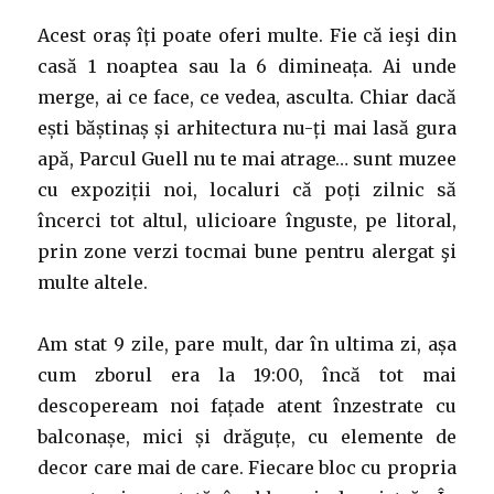
Acest oraș îți poate oferi multe. Fie că ieşi din
casă 1 noaptea sau la 6 dimineața. Ai unde
merge, ai ce face, ce vedea, asculta. Chiar dacă
ești băștinaș și arhitectura nu-ți mai lasă gura
apă, Parcul Guell nu te mai atrage… sunt muzee
cu expoziții noi, localuri că poți zilnic să
încerci tot altul, ulicioare înguste, pe litoral,
prin zone verzi tocmai bune pentru alergat şi
multe altele.
Am stat 9 zile, pare mult, dar în ultima zi, așa
cum zborul era la 19:00, încă tot mai
descopeream noi fațade atent înzestrate cu
balconașe, mici și drăguțe, cu elemente de
decor care mai de care. Fiecare bloc cu propria