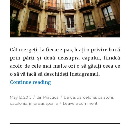
Cât mergeți, la fiecare pas, luați o privire bună
prin părți și două deasupra capului, fiindcă
acolo de cele mai multe ori o să găsiți ceea ce
o să vă facă să deschideți Instagramul.
“BARCELONA – impresii”
Continue reading
Posted
Categories
Tags
May 12, 2015
din Practică
barca
,
barcelona
,
calatorii
,
on
on
catalonia
,
impresii
,
spania
Leave a comment
BARCELONA
–
impresii