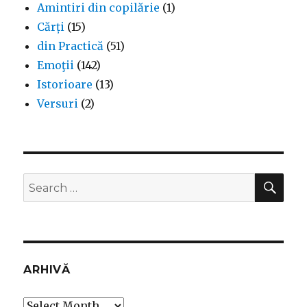
Amintiri din copilărie
(1)
Cărți
(15)
din Practică
(51)
Emoţii
(142)
Istorioare
(13)
Versuri
(2)
SEA
Search
for:
ARHIVĂ
Arhivă