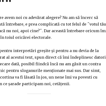
are avem noi cu adevărat alegere? Nu am să încerc să
tă întrebare, e prea complicată cu tot felul de ˝votul tău
acă nu noi, apoi cine?˝. Dar această întrebare oricum îm
în toiul oricărei electorale.
 pentru interpretări greșite și pentru a nu devia de la
rat al acestui text, spun direct că îmi îndeplinesc dator
iecare dată, posibil fiindcă încă nu am găsit un contra
ic pentru sloganurile menționate mai sus. Dar simt,
cortina va fi lăsată în jos, un nene îmi va povesti cu
 ce șarade participam noi, cetățenii.