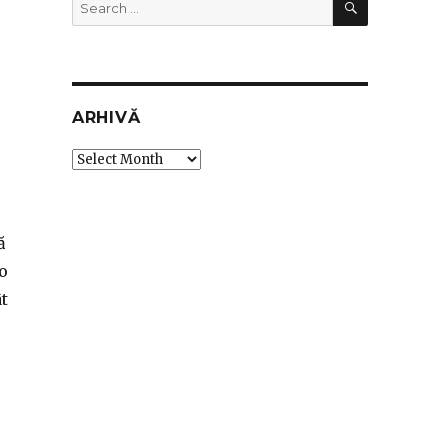
Search
for:
ARHIVĂ
Arhivă
ă
 o
ât