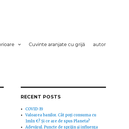
orioare
Cuvinte aranjate cu grijă
autor
RECENT POSTS
COVID-19
Valoarea banilor. Cât poți consuma cu
1mln €? Și ce are de spus Planeta?
Adevărul. Puncte de sprijin și influența