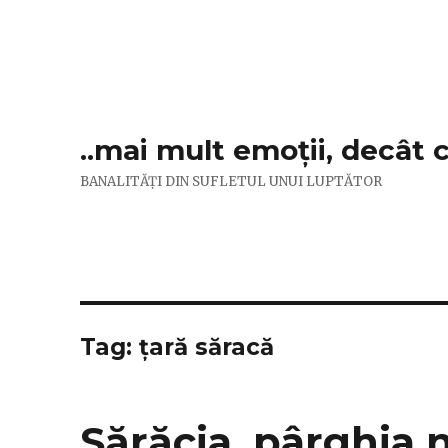
..mai mult emoții, decât 
BANALITĂȚI DIN SUFLETUL UNUI LUPTĂTOR
Tag:
țară săracă
Sărăcia, pârghia n