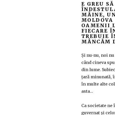
E GREU S
ÎNDESTULA
MÂINE, UN
MOLDOVA 
OAMENII L
FIECARE Î
TREBUIE Î
MÂNCĂM D
Și nu-nu, noi nu
când cineva spun
din lume. Subiec
țară minunată, în
în multe alte col
asta…
Ca societate ne 
guvernat și cel