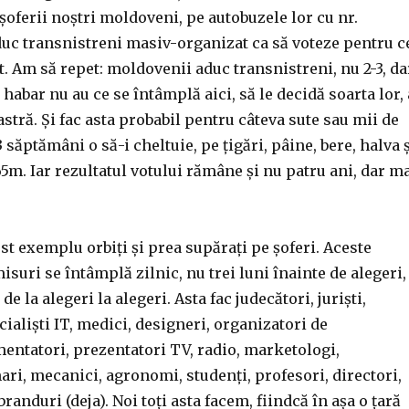
șoferii noștri moldoveni, pe autobuzele lor cu nr.
uc transnistreni masiv-organizat ca să voteze pentru c
t. Am să repet: moldovenii aduc transnistreni, nu 2-3, da
 habar nu au ce se întâmplă aici, să le decidă soarta lor, 
astră. Și fac asta probabil pentru câteva sute sau mii de
-3 săptămâni o să-i cheltuie, pe țigări, pâine, bere, halva 
65m. Iar rezultatul votului rămâne și nu patru ani, dar m
est exemplu orbiți și prea supărați pe șoferi. Aceste
uri se întâmplă zilnic, nu trei luni înainte de alegeri,
 de la alegeri la alegeri. Asta fac judecători, juriști,
cialiști IT, medici, designeri, organizatori de
entatori, prezentatori TV, radio, marketologi,
ari, mecanici, agronomi, studenți, profesori, directori,
randuri (deja). Noi toți asta facem, fiindcă în așa o țară