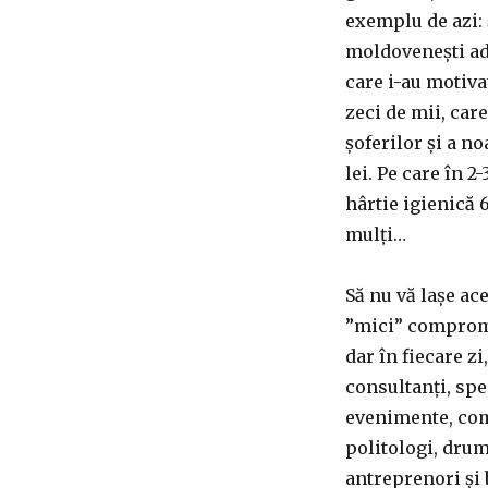
exemplu de azi: 
moldovenești ad
care i-au motiva
zeci de mii, care
șoferilor și a no
lei. Pe care în 2
hârtie igienică 
mulți…
Să nu vă lașe ac
”mici” compromis
dar în fiecare zi,
consultanți, spe
evenimente, com
politologi, drum
antreprenori și b