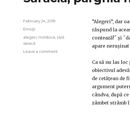
Posted
February 24, 2019
”Alegeri”, dar o
on
Categories
Emoţii
răspund la aceas
Tags
alegeri
,
moldova
,
țară
contează!˝ și ˝d
săracă
apare nerușinat 
on
Leave a comment
Sărăcia,
Ca să nu las loc
pârghia
nr.1
obiectivul adevă
de cetățean de f
argument putern
cândva, după ce 
zâmbet strâmb în