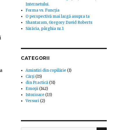
Internetului.
Forma vs. Funcția
O perspectivă mai largă asupra ta
Shantaram, Gregory David Roberts
Sărăcia, pârghia nr.1
i
CATEGORII
ia
Amintiri din copilărie
(1)
Cărți
(15)
din Practică
(51)
Emoţii
(142)
Istorioare
(13)
Versuri
(2)
SEARCH