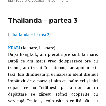
on
on
plan
,
reparatie
,
vacanta
4 Comments
Mic
concediu
Thailanda – partea 3
[
Thailanda – Partea 2
]
KRABI
(la mare, la soare)
După Bangkok, am plecat spre sud, la mare.
După ce am mers vreo doisprezece ore cu
trenul, am trecut în autobus, iar apoi maxi-
taxi. Era dimineața și urmăream atent drumul
împânzit de o parte și alta cu palmieri și alți
copaci ce nu întâlnești pe la noi, iar în
depărtare se zăreau stânci acoperite cu
verdeață. Pe ici și colo câte o colibă păta cu