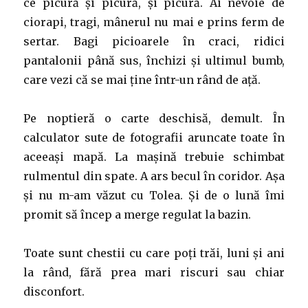
ce picură și picură, și picură. Ai nevoie de
ciorapi, tragi, mânerul nu mai e prins ferm de
sertar. Bagi picioarele în craci, ridici
pantalonii până sus, închizi și ultimul bumb,
care vezi că se mai ține într-un rând de ață.
Pe noptieră o carte deschisă, demult. În
calculator sute de fotografii aruncate toate în
aceeași mapă. La mașină trebuie schimbat
rulmentul din spate. A ars becul în coridor. Așa
și nu m-am văzut cu Tolea. Și de o lună îmi
promit să încep a merge regulat la bazin.
Toate sunt chestii cu care poți trăi, luni și ani
la rând, fără prea mari riscuri sau chiar
disconfort.