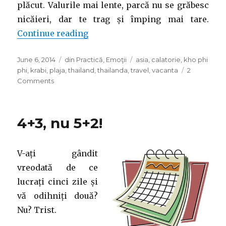
plăcut. Valurile mai lente, parcă nu se grăbesc
nicăieri, dar te trag și împing mai tare.
“Thailanda – partea 3”
Continue reading
Posted
Categories
Tags
June 6, 2014
din Practică
,
Emoţii
asia
,
calatorie
,
kho phi
on
phi
,
krabi
,
plaja
,
thailand
,
thailanda
,
travel
,
vacanta
2
on
Comments
Thailanda
–
partea
4+3, nu 5+2!
3
V-ați gândit
vreodată de ce
lucrați cinci zile și
vă odihniți două?
Nu? Trist.