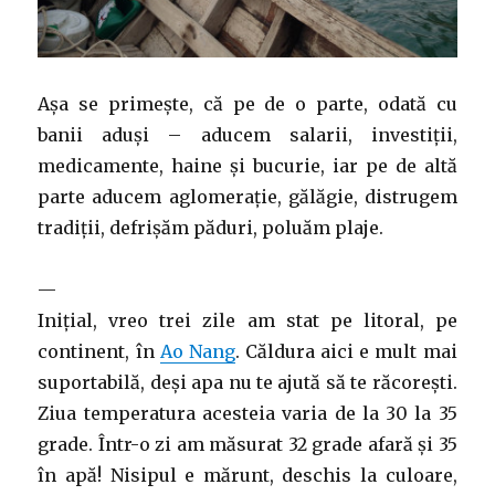
Așa se primește, că pe de o parte, odată cu
banii aduși – aducem salarii, investiții,
medicamente, haine și bucurie, iar pe de altă
parte aducem aglomerație, gălăgie, distrugem
tradiții, defrișăm păduri, poluăm plaje.
—
Inițial, vreo trei zile am stat pe litoral, pe
continent, în
Ao Nang
. Căldura aici e mult mai
suportabilă, deși apa nu te ajută să te răcorești.
Ziua temperatura acesteia varia de la 30 la 35
grade. Într-o zi am măsurat 32 grade afară și 35
în apă! Nisipul e mărunt, deschis la culoare,