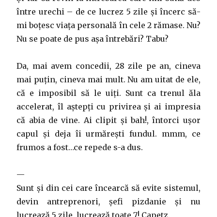
între urechi – de ce lucrez 5 zile și încerc să-
mi boțesc viața personală în cele 2 rămase. Nu?
Nu se poate de pus așa întrebări? Tabu?
Da, mai avem concedii, 28 zile pe an, cineva
mai puțin, cineva mai mult. Nu am uitat de ele,
că e imposibil să le uiți. Sunt ca trenul ăla
accelerat, îl aștepți cu privirea și ai impresia
că abia de vine. Ai clipit și bah!, întorci ușor
capul și deja îi urmărești fundul. mmm, ce
frumos a fost…ce repede s-a dus.
—
Sunt și din cei care încearcă să evite sistemul,
devin antreprenori, șefi pizdanie și nu
lucrează 5 zile, lucrează toate 7! Capetz.