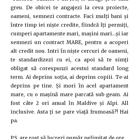
greu. De obicei te angajezi la ceva proiecte,
oameni, semnezi contracte. Faci mulți bani și
între timp iei niște credite, fiindcă îți permiți,
cumperi apartamente mari, mașini mari…și iar
semnezi un contract MARE, pentru a acoperi
alt credit nou. Intri în niște cercuri de oameni,
te standardizezi cu ei, ca apoi să te simți
obligat să corespunzi acestui standard long
term. Ai deprins soția, ai deprins copiii. Te-ai
deprins pe tine. Și mori în acel apartament
mare, cu o mașină mare parcată sub geam. Ai
fost câte 2 ori anual în Maldive și Alpi. All
inclusive. Asta ți se pare viață frumoasă?! Hai
pa.
P.S. are rost să lucrezi număr nelimitat de ore