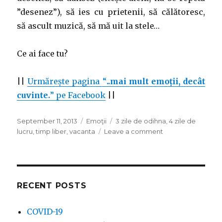
”desenez”), să ies cu prietenii, să călătoresc,
să ascult muzică, să mă uit la stele…
Ce ai face tu?
||
Urmărește pagina “
..mai mult emoții, decât
cuvinte.
” pe Facebook
||
Posted
Categories
Tags
September 11, 2013
Emoţii
3 zile de odihna
,
4 zile de
on
on
lucru
,
timp liber
,
vacanta
Leave a comment
4+3,
nu
5+2!
RECENT POSTS
COVID-19