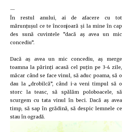
—
În restul anului, ai de afacere cu tot
mărunțușul ce te înconjoară și la mine în cap
des sună cuvintele ”dacă aș avea un mic
concediu”.
Dacă aș avea un mic concediu, aș merge
toamna la părinți acasă cel puțin pe 3-4 zile,
măcar când se face vinul, să aduc poama, să o
dau la „drobilcă”, când i-a veni timpul să o
storc la teasc, să spălăm poloboacele, să
scurgem cu tata vinul în beci. Dacă aș avea
timp, să sap în grădină, să despic lemnele ce
stau în ogradă.