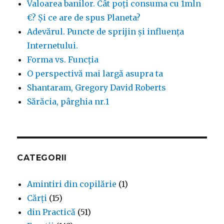
Valoarea banilor. Cât poți consuma cu 1mln
€? Și ce are de spus Planeta?
Adevărul. Puncte de sprijin și influența
Internetului.
Forma vs. Funcția
O perspectivă mai largă asupra ta
Shantaram, Gregory David Roberts
Sărăcia, pârghia nr.1
CATEGORII
Amintiri din copilărie
(1)
Cărți
(15)
din Practică
(51)