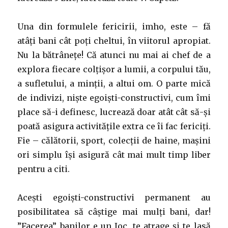
Una din formulele fericirii, imho, este – fă
atâți bani cât poți cheltui, în viitorul apropiat.
Nu la bătrânețe! Că atunci nu mai ai chef de a
explora fiecare colțișor a lumii, a corpului tău,
a sufletului, a minții, a altui om. O parte mică
de indivizi, niște egoiști-constructivi, cum îmi
place să-i definesc, lucrează doar atât cât să-și
poată asigura activitățile extra ce îi fac fericiți.
Fie – călătorii, sport, colecții de haine, mașini
ori simplu își asigură cât mai mult timp liber
pentru a citi.
Acești egoiști-constructivi permanent au
posibilitatea să câștige mai mulți bani, dar!
”Facerea” banilor e un Joc, te atrage și te lasă