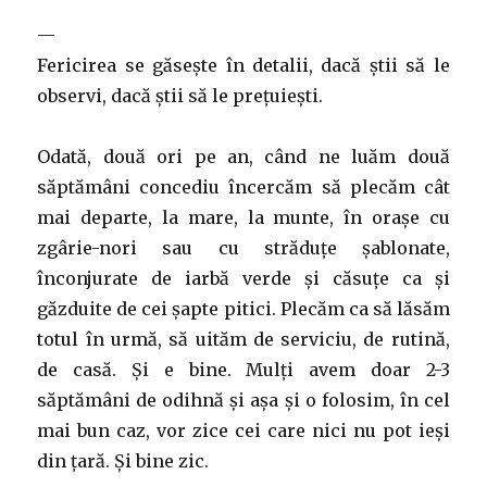
—
Fericirea se găsește în detalii, dacă știi să le
observi, dacă știi să le prețuiești.
Odată, două ori pe an, când ne luăm două
săptămâni concediu încercăm să plecăm cât
mai departe, la mare, la munte, în orașe cu
zgârie-nori sau cu străduțe șablonate,
înconjurate de iarbă verde și căsuțe ca și
găzduite de cei șapte pitici. Plecăm ca să lăsăm
totul în urmă, să uităm de serviciu, de rutină,
de casă. Și e bine. Mulți avem doar 2-3
săptămâni de odihnă și așa și o folosim, în cel
mai bun caz, vor zice cei care nici nu pot ieși
din țară. Și bine zic.