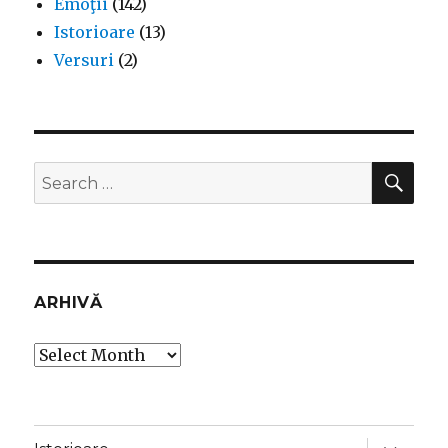
Emoţii
(142)
Istorioare
(13)
Versuri
(2)
SEA
Search
for:
ARHIVĂ
Arhivă
expand