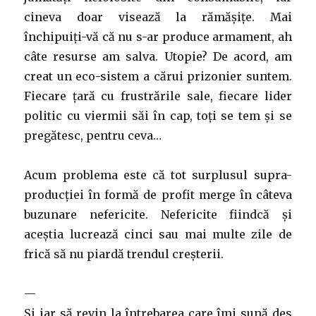
cineva doar visează la rămășițe. Mai
închipuiți-vă că nu s-ar produce armament, ah
câte resurse am salva. Utopie? De acord, am
creat un eco-sistem a cărui prizonier suntem.
Fiecare țară cu frustrările sale, fiecare lider
politic cu viermii săi în cap, toți se tem și se
pregătesc, pentru ceva…
Acum problema este că tot surplusul supra-
producției în formă de profit merge în câteva
buzunare nefericite. Nefericite fiindcă și
aceștia lucrează cinci sau mai multe zile de
frică să nu piardă trendul creșterii.
—
Și iar să revin la întrebarea care îmi sună des