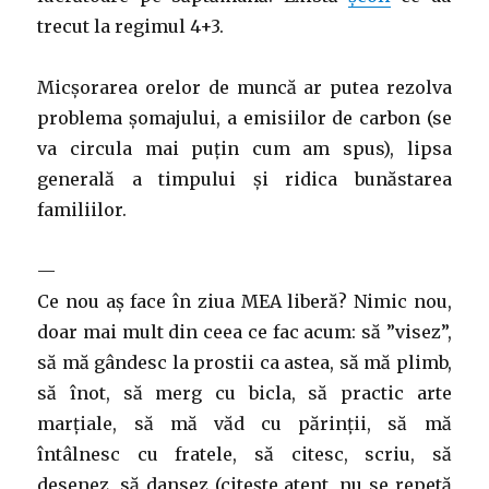
trecut la regimul 4+3.
Micșorarea orelor de muncă ar putea rezolva
problema șomajului, a emisiilor de carbon (se
va circula mai puțin cum am spus), lipsa
generală a timpului și ridica bunăstarea
familiilor.
—
Ce nou aș face în ziua MEA liberă? Nimic nou,
doar mai mult din ceea ce fac acum: să ”visez”,
să mă gândesc la prostii ca astea, să mă plimb,
să înot, să merg cu bicla, să practic arte
marțiale, să mă văd cu părinții, să mă
întâlnesc cu fratele, să citesc, scriu, să
desenez, să dansez (citește atent, nu se repetă