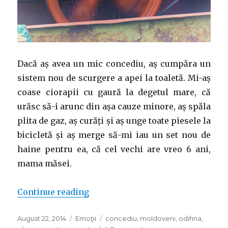
Dacă aș avea un mic concediu, aș cumpăra un
sistem nou de scurgere a apei la toaletă. Mi-aș
coase ciorapii cu gaură la degetul mare, că
urăsc să-i arunc din așa cauze minore, aș spăla
plita de gaz, aș curăți și aș unge toate piesele la
bicicletă și aș merge să-mi iau un set nou de
haine pentru ea, că cel vechi are vreo 6 ani,
mama măsei.
“Mic concediu”
Continue reading
Posted
Categories
Tags
August 22, 2014
Emoţii
concediu
,
moldoveni
,
odihna
,