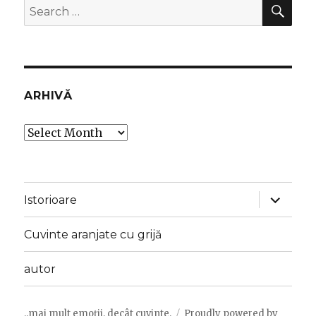
SEA
Search
for:
ARHIVĂ
Arhivă
expand
Istorioare
child
menu
Cuvinte aranjate cu grijă
autor
..mai mult emoții, decât cuvinte.
Proudly powered by