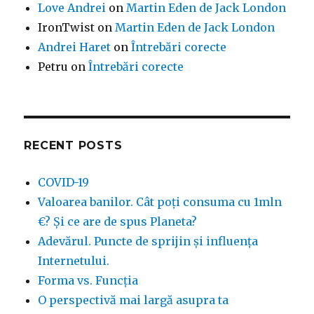
Love Andrei
on
Martin Eden de Jack London
IronTwist
on
Martin Eden de Jack London
Andrei Haret
on
Întrebări corecte
Petru
on
Întrebări corecte
RECENT POSTS
COVID-19
Valoarea banilor. Cât poți consuma cu 1mln
€? Și ce are de spus Planeta?
Adevărul. Puncte de sprijin și influența
Internetului.
Forma vs. Funcția
O perspectivă mai largă asupra ta