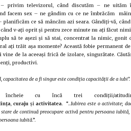
 privim televizorul, când discutăm – ne uităm 
ând facem sex – ne gândim cu ce ne îmbrăcăm mâin
 planificăm ce să mâncăm azi seara. Gândiți-vă, când
 când v-ați oprit și pentru zece minute nu ați făcut nimi
lu să te așezi și să stai, concentrat la nimic, gonit 
ral ați trăit așa momente? Această fobie permanent de
 vine de la aceeași frică de izolare, singurătate. Căut
ienți, productivi.
 capacitatea de a fi singur este condiția capacității de a iubi”.
încheie cu încă trei condiții/atitudi
ința
,
curaju
și
activitatea
. “
..Iubirea este o activitate; da
o stare de continuă preocupare activă pentru persoana iubită, 
persoana iubită
.”.