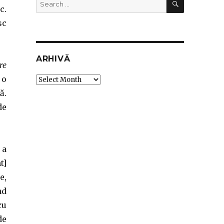
Search
c.
for:
sc
ARHIVĂ
re
 o
Arhivă
ă.
de
 a
t]
e,
nd
cu
de