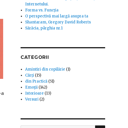
Internetului.
Forma vs. Funcția
O perspectivă mai largă asupra ta
Shantaram, Gregory David Roberts
Sărăcia, pârghia nr.1
CATEGORII
Amintiri din copilărie
(1)
Cărți
(15)
din Practică
(51)
Emoţii
(142)
-a
Istorioare
(13)
Versuri
(2)
SEARCH