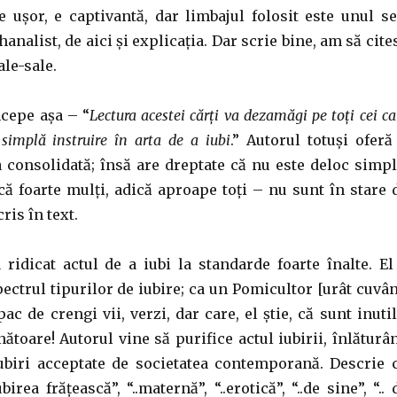
e ușor, e captivantă, dar limbajul folosit este unul se
analist, de aici și explicația. Dar scrie bine, am să cite
ale-sale.
cepe așa – “
Lectura acestei cărți va dezamăgi pe toți cei ca
simplă instruire în arta de a iubi
.” Autorul totuși oferă
a consolidată; însă are dreptate că nu este deloc simpl
că foarte mulți, adică aproape toți – nu sunt în stare 
cris în text.
ridicat actul de a iubi la standarde foarte înalte. El
ectrul tipurilor de iubire; ca un Pomicultor [urât cuvân
ac de crengi vii, verzi, dar care, el știe, că sunt inutil
toare! Autorul vine să purifice actul iubirii, înlăturâ
biri acceptate de societatea contemporană. Descrie 
ea frățească”, “..maternă”, “..erotică”, “..de sine”, “.. 