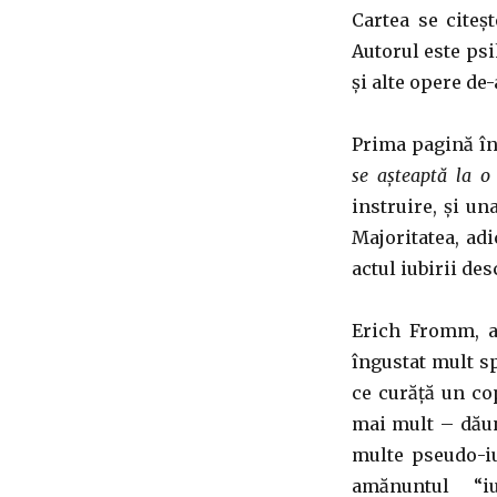
Cartea se citeșt
Autorul este psih
și alte opere de-
Prima pagină în
se așteaptă la o 
instruire, și un
Majoritatea, adi
actul iubirii des
Erich Fromm, a 
îngustat mult sp
ce curăță un cop
mai mult – dăună
multe pseudo-iu
amănuntul “iubir