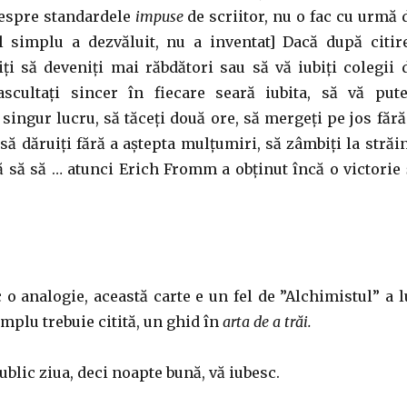
espre standardele
impuse
de scriitor, nu o fac cu urmă 
l simplu a dezvăluit, nu a inventat] Dacă după citir
iți să deveniți mai răbdători sau să vă iubiți colegii 
scultați sincer în fiecare seară iubita, să vă pute
singur lucru, să tăceți două ore, să mergeți pe jos fără
să dăruiți fără a aștepta mulțumiri, să zâmbiți la străin
ă să să … atunci Erich Fromm a obținut încă o victorie 
c o analogie, această carte e un fel de ”Alchimistul” a l
implu trebuie citită, un ghid în
arta de a trăi.
ublic ziua, deci noapte bună, vă iubesc.