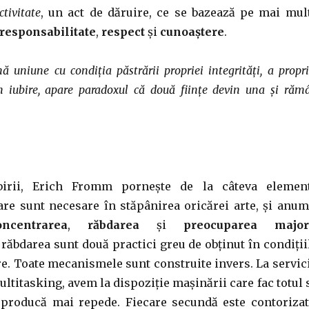
ctivitate
, un act de dăruire, ce se bazează pe mai mul
re
sponsabilitate
,
respect
și
cunoaștere
.
ă uniune cu condiția păstrării propriei integrități, a propri
 În iubire, apare paradoxul că două ființe devin una și răm
ubirii, Erich Fromm pornește de la câteva elemen
re sunt necesare în stăpânirea oricărei arte, și anum
oncentrarea
,
răbdarea
și
preocuparea major
răbdarea sunt două practici greu de obținut în condiții
re. Toate mecanismele sunt construite invers. La servic
ultitasking, avem la dispoziție mașinării care fac totul 
 producă mai repede. Fiecare secundă este contorizat