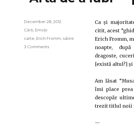
Posted
December 28, 2012
Ca și majoritat
on
Categories
Cărți
,
Emoţii
citit, acest “ghi
Tags
carte
,
Erich Fromm
,
iubire
Erich Fromm, mi
on
3 Comments
noapte, după
”Arta
dragoste, cucer
de
[există altul?] și
a
iubi”
–
Am lăsat “Musas
post
îmi place prea
impresii
descopăr ultime
trezit titlul noi
—