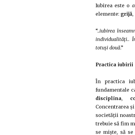
Iubirea este o
a
elemente:
grijă
,
“.
.iubirea înseamn
individualități..
totuși două
.”
Practica iubirii
În practica i
fundamentale ca
disciplina
,
c
Concentrarea și 
societății noast
trebuie să fim m
se miște, să se