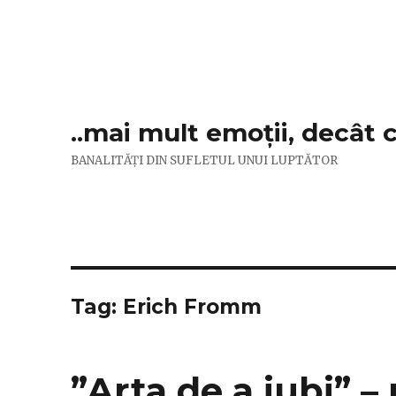
..mai mult emoții, decât 
BANALITĂȚI DIN SUFLETUL UNUI LUPTĂTOR
Tag:
Erich Fromm
”Arta de a iubi” –