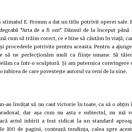
 stimatul E. Fromm a dat un titlu potrivit operei sale. 
egrabă “Arta de a fi om”. Dânsul de la început până 
ă cum să trăim corect, ce e bine să căutăm în viață, ca
și procedeele potrivite pentru aceasta. Pentru a ajunge
ie să ne perfecționăm mult ca ființe umane. Să tăie
lăm ca într-o sculptură. Și am puternica convingere 
lo
iubirea de care povestește autorul va veni de la sine.
m-au învățat să nu caut victorie în toate, ca să o obțin 
aradoxal, dar așa cum nu asta e subiectul, nu mă v
acă actul iubirii a fost ridicat la un standard aproa
ele 100 de pagini, contează tendința, calea spre acest