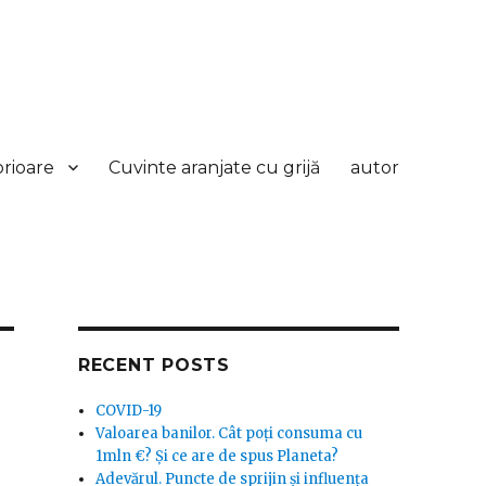
orioare
Cuvinte aranjate cu grijă
autor
RECENT POSTS
COVID-19
Valoarea banilor. Cât poți consuma cu
1mln €? Și ce are de spus Planeta?
Adevărul. Puncte de sprijin și influența