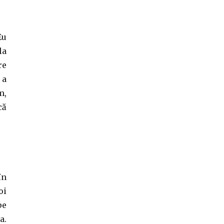
Eu
la
re
 a
m,
că
în
oi
pe
a.