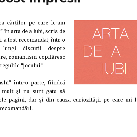
ea cărților pe care le-am
d” în arta de a iubi, scris de
-a fost recomandat; într-o
 lungi discuții despre
ire, romantism copilăresc
 regulile “jocului”.
hi” într-o parte, fiindcă
 mult și nu sunt gata să
le pagini, dar și din cauza curiozității pe care mi l
i recomandări.