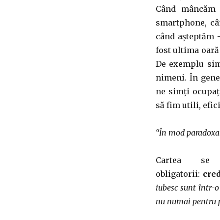
Când mâncăm –
smartphone, c
când așteptăm –
fost ultima oară
De exemplu simp
nimeni. În gene
ne simți ocupați
să fim utili, efic
“În mod paradoxal,
Cartea se 
obligatorii:
cred
iubesc sunt într-
nu numai pentru 