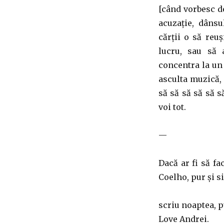
[când vorbesc d
acuzație, dânsu
cărții o să reuș
lucru, sau să a
concentra la un 
asculta muzică, 
să să să să să s
voi tot.
—
Dacă ar fi să fa
Coelho, pur și s
scriu noaptea, p
Love Andrei.