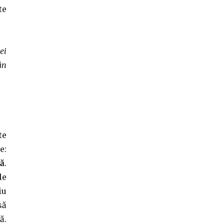
te
ei
ân
te
e:
ă
.
le
iu
să
ă.