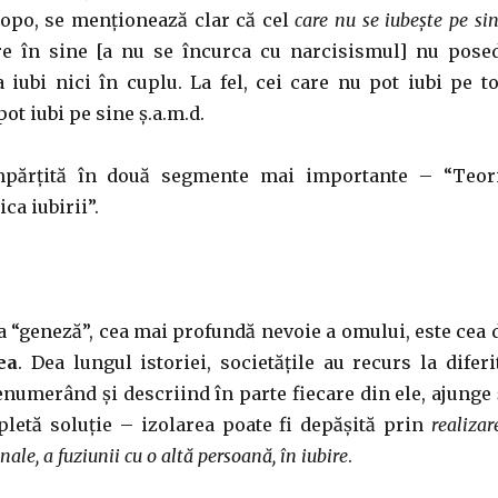
opo, se menționează clar că cel
care nu se iubește pe si
re în sine [a nu se încurca cu narcisismul] nu pose
 iubi nici în cuplu. La fel, cei care nu pot iubi pe to
ot iubi pe sine ș.a.m.d.
mpărțită în două segmente mai importante – “Teor
ica iubirii”.
a “geneză”, cea mai profundă nevoie a omului, este cea 
ea
. Dea lungul istoriei, societățile au recurs la diferi
 enumerând și descriind în parte fiecare din ele, ajunge 
letă soluție – izolarea poate fi depășită prin
realizar
nale, a fuziunii cu o altă persoană, în iubire
.