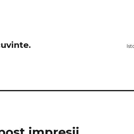
cuvinte.
Ist
 post impresii