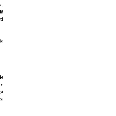
ne
,
dă
ți
ia
de
te
și
ea