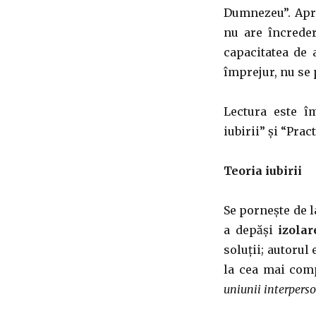
Dumnezeu”. Apr
nu are încrede
capacitatea de a
împrejur, nu se p
Lectura este î
iubirii” și “Pract
Teoria iubirii
Se pornește de l
a depăși
izolar
soluții; autorul
la cea mai comp
uniunii interperso