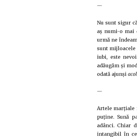
—
Nu sunt sigur că
aș numi-o mai d
urmă ne îndeamn
sunt mijloacele 
iubi, este nevo
adăugăm și mode
odată ajunși
aco
—
Artele marțiale 
puține. Sună p
adânci. Chiar d
intangibil în c