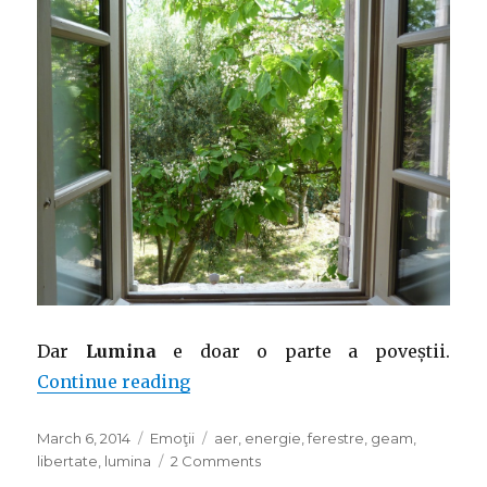
Dar
Lumina
e doar o parte a poveștii.
“Prietenii mei – Ferestrele”
Continue reading
Posted
Categories
Tags
March 6, 2014
Emoţii
aer
,
energie
,
ferestre
,
geam
,
on
on
libertate
,
lumina
2 Comments
Prietenii