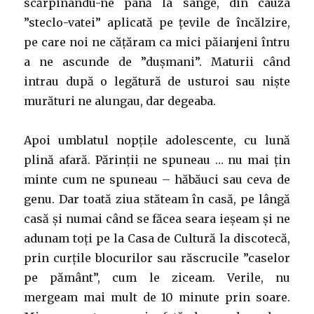
scărpinându-ne până la sânge, din cauza
”steclo-vatei” aplicată pe țevile de încălzire,
pe care noi ne cățăram ca mici păianjeni întru
a ne ascunde de ”dușmani”. Maturii când
intrau după o legătură de usturoi sau niște
murături ne alungau, dar degeaba.
Apoi umblatul nopțile adolescente, cu lună
plină afară. Părinții ne spuneau … nu mai țin
minte cum ne spuneau – hăbăuci sau ceva de
genu. Dar toată ziua stăteam în casă, pe lângă
casă și numai când se făcea seara ieșeam și ne
adunam toți pe la Casa de Cultură la discotecă,
prin curțile blocurilor sau răscrucile ”caselor
pe pământ”, cum le ziceam. Verile, nu
mergeam mai mult de 10 minute prin soare.