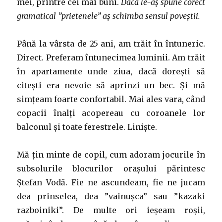
mei, printre cei mai buni.
Dacă le-aș spune corect
gramatical ”prietenele” aș schimba sensul poveștii.
Până la vârsta de 25 ani, am trăit în întuneric.
Direct. Preferam întunecimea luminii. Am trăit
în apartamente unde ziua, dacă dorești să
citești era nevoie să aprinzi un bec. Și mă
simțeam foarte confortabil. Mai ales vara, când
copacii înalți acopereau cu coroanele lor
balconul și toate ferestrele. Liniște.
Mă țin minte de copil, cum adoram jocurile în
subsolurile blocurilor orașului părintesc
Ștefan Vodă. Fie ne ascundeam, fie ne jucam
dea prinselea, dea ”vainușca” sau ”kazaki
razboiniki”. De multe ori ieșeam roșii,