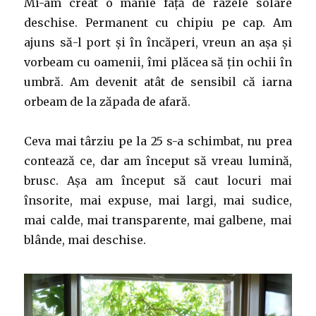
Mi-am creat o manie față de razele solare
deschise. Permanent cu chipiu pe cap. Am
ajuns să-l port și în încăperi, vreun an așa și
vorbeam cu oamenii, îmi plăcea să țin ochii în
umbră. Am devenit atât de sensibil că iarna
orbeam de la zăpada de afară.
Ceva mai târziu pe la 25 s-a schimbat, nu prea
contează ce, dar am început să vreau lumină,
brusc. Așa am început să caut locuri mai
însorite, mai expuse, mai largi, mai sudice,
mai calde, mai transparente, mai galbene, mai
blânde, mai deschise.