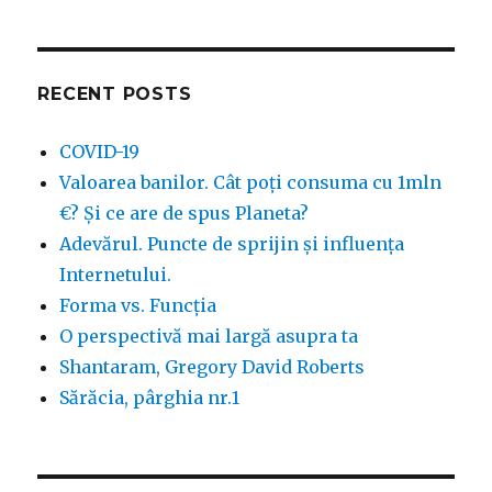
mei
–
Ferestrele
RECENT POSTS
COVID-19
Valoarea banilor. Cât poți consuma cu 1mln
€? Și ce are de spus Planeta?
Adevărul. Puncte de sprijin și influența
Internetului.
Forma vs. Funcția
O perspectivă mai largă asupra ta
Shantaram, Gregory David Roberts
Sărăcia, pârghia nr.1