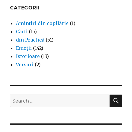
CATEGORII
Amintiri din copilărie
(1)
Cărți
(15)
din Practică
(51)
Emoţii
(142)
Istorioare
(13)
Versuri
(2)
SEA
Search
for: