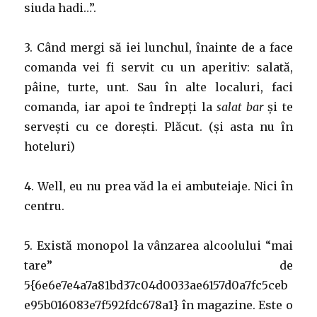
siuda hadi…”.
3. Când mergi să iei lunchul, înainte de a face
comanda vei fi servit cu un aperitiv: salată,
pâine, turte, unt. Sau în alte localuri, faci
comanda, iar apoi te îndrepți la
salat bar
și te
servești cu ce dorești. Plăcut. (și asta nu în
hoteluri)
4. Well, eu nu prea văd la ei ambuteiaje. Nici în
centru.
5. Există monopol la vânzarea alcoolului “mai
tare” de
5{6e6e7e4a7a81bd37c04d0033ae6157d0a7fc5ceb
e95b016083e7f592fdc678a1} în magazine. Este o