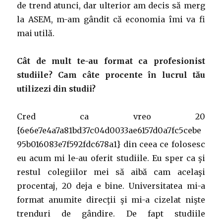
de trend atunci, dar ulterior am decis să merg
la ASEM, m-am gândit că economia îmi va fi
mai utilă.
Cât de mult te-au format ca profesionist
studiile? Cam câte procente în lucrul tău
utilizezi din studii?
Cred ca vreo 20
{6e6e7e4a7a81bd37c04d0033ae6157d0a7fc5cebe
95b016083e7f592fdc678a1} din ceea ce folosesc
eu acum mi le-au oferit studiile. Eu sper ca şi
restul colegiilor mei să aibă cam acelaşi
procentaj, 20 deja e bine. Universitatea mi-a
format anumite direcţii şi mi-a cizelat nişte
trenduri de gândire. De fapt studiile