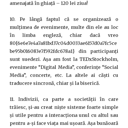
amenajată în ghiață – 120 lei ziua!
10. Pe lângă faptul că se organizează o
mulțimea de evenimente, multe din ele au loc
în limba engleză, chiar dacă vreo
80{6e6e7e4a7a81bd37c04d0033ae6157d0a7fc5ce
be95b016083e7f592fdc678a1} din participanți
sunt suedezi. Așa am fost la TEDxStockholm,
evenimente “Digital Media”, conferințe “Social
Media”, concerte, etc. La altele ai căști cu
traducere sincronă, chiar și la biserică.
11. Indivizii, ca parte a societății în care
trăiesc, și-au creat niște sisteme foarte simple
și utile pentru a interacționa unul cu altul sau
pentru a-și face viața mai ușoară. Așa bunăoară