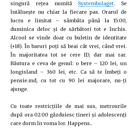
singură rețea numită
Systembolaget
. Se
întâlnește nu chiar la fiecare pas. Orarul de
lucru e limitat – sâmbăta până la 15:00,
duminica deloc și de sărbători tot e închis.
Alcool se vinde doar cu buletin de identitate
(+18). În baruri poți să beai cât vrei, când vrei.
În majoritatea tot se cere ID, dar mai rar.
Băutura e ceva de genul: o bere – 120 lei, un
longisland – 360 lei, etc. Ca să te îmbeți o
pensie.md, cu tot cu 90 lei majorare, nu-ți
ajunge.
Cu toate restricțiile de mai sus, metrourile
după ora 02:00 găzduiesc tineri și adolescenți
care dorm în voma lor. Happens..