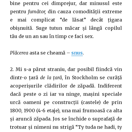
bine pentru cei dimprejur, dar minusul este
pentru
fumător,
din cauza comodității extreme
e mai complicat “de lăsat” decât țigara
obișnuită. Suge tutun măcar și lângă copilul
tău de un an sau în timp ce faci sex.
Plăcerea
asta se cheamă –
snus
.
2. Mi s-a părut straniu, dar posibil fiindcă vin
dintr-o țară
de la țară
, în Stockholm se curăță
acoperișurile clădirilor de zăpadă. Indiferent
dacă peste o zi iar va ninge, mașini speciale
urcă oameni pe construcții (castele) de prin
1800, 1900 (4-6 etaje), una mai frumoasă ca alta
și aruncă zăpada. Jos se închide o suprafață de
trotuar și nimeni nu strigă “Ty tuda ne hadi, ty