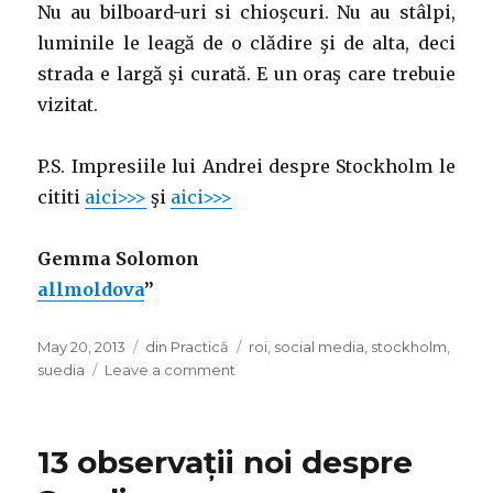
Nu au bilboard-uri si chioşcuri. Nu au stâlpi,
luminile le leagă de o clădire şi de alta, deci
strada e largă şi curată. E un oraş care trebuie
vizitat.
P.S. Impresiile lui Andrei despre Stockholm le
cititi
aici>>>
şi
aici>>>
Gemma Solomon
allmoldova
”
Posted
Categories
Tags
May 20, 2013
din Practică
roi
,
social media
,
stockholm
,
on
on
suedia
Leave a comment
3
luni
în
13 observații noi despre
Stockholm
de