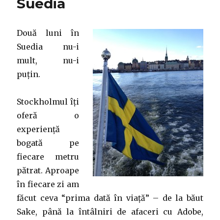
Suedia
Social
Media
ROI
Două luni în
Suedia nu-i
mult, nu-i
puțin.
Stockholmul îți
oferă o
experiență
bogată pe
fiecare metru
pătrat. Aproape
în fiecare zi am
făcut ceva “prima dată în viață” – de la băut
Sake, până la întâlniri de afaceri cu Adobe,