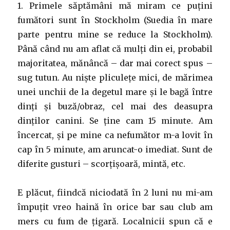
1. Primele săptămâni mă miram ce puțini
fumători sunt în Stockholm (Suedia în mare
parte pentru mine se reduce la Stockholm).
Până când nu am aflat că mulți din ei, probabil
majoritatea, mănâncă – dar mai corect spus –
sug tutun. Au niște pliculețe mici, de mărimea
unei unchii de la degetul mare și le bagă între
dinți și buză/obraz, cel mai des deasupra
dinților canini. Se ține cam 15 minute. Am
încercat, și pe mine ca nefumător m-a lovit în
cap în 5 minute, am aruncat-o imediat. Sunt de
diferite gusturi – scorțișoară, mintă, etc.
E plăcut, fiindcă niciodată în 2 luni nu mi-am
împuțit vreo haină în orice bar sau club am
mers cu fum de țigară. Localnicii spun că e