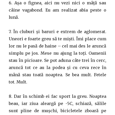
6. Așa o fignea, aici nu vezi nici o mâță sau
câine vagabond. Eu am realizat abia peste o
lună.
7. În cluburi și baruri e extrem de aglomerat.
Uneori e foarte greu să te miști. Îmi place cum
lor nu le pasă de haine – cel mai des le aruncă
simplu pe jos. Mese nu ajung la toți. Oamenii
stau în picioare. Se pot aduna câte trei în cerc,
aruncă tot ce au la podea și cu ceva rece în
mână stau toată noaptea. Se bea mult. Fetele
tot. Mult.
8. Dar în schimb ei fac sport la greu. Noaptea
beau, iar ziua aleargă pe -5C, schiază, sălile
sunt pline de mușchi, bicicletele zboară pe