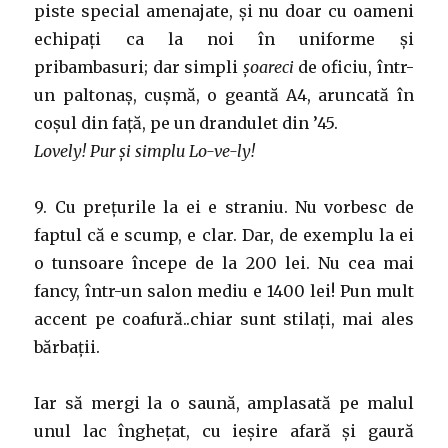
piste special amenajate, și nu doar cu oameni
echipați ca la noi în uniforme și
pribambasuri; dar simpli
șoareci
de oficiu, într-
un paltonaș, cușmă, o geantă A4, aruncată în
coșul din față, pe un drandulet din ’45.
Lovely! Pur și simplu Lo-ve-ly!
9. Cu prețurile la ei e straniu. Nu vorbesc de
faptul că e scump, e clar. Dar, de exemplu la ei
o tunsoare începe de la 200 lei. Nu cea mai
fancy, într-un salon mediu e 1400 lei! Pun mult
accent pe coafură..chiar sunt stilați, mai ales
bărbații.
Iar să mergi la o saună, amplasată pe malul
unul lac înghețat, cu ieșire afară și gaură