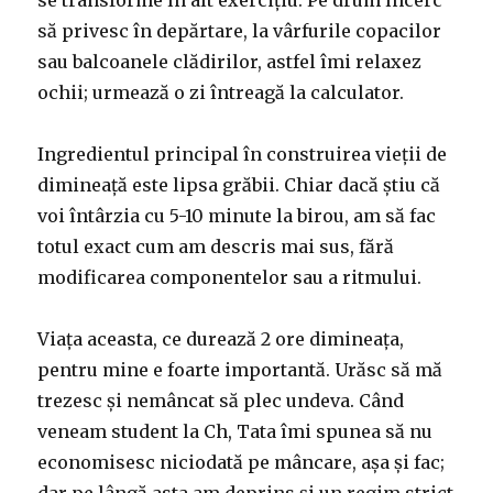
se transforme în alt exercițiu. Pe drum încerc
să privesc în depărtare, la vârfurile copacilor
sau balcoanele clădirilor, astfel îmi relaxez
ochii; urmează o zi întreagă la calculator.
Ingredientul principal în construirea vieții de
dimineață este lipsa grăbii. Chiar dacă știu că
voi întârzia cu 5-10 minute la birou, am să fac
totul exact cum am descris mai sus, fără
modificarea componentelor sau a ritmului.
Viața aceasta, ce durează 2 ore dimineața,
pentru mine e foarte importantă. Urăsc să mă
trezesc și nemâncat să plec undeva. Când
veneam student la Ch, Tata îmi spunea să nu
economisesc niciodată pe mâncare, așa și fac;