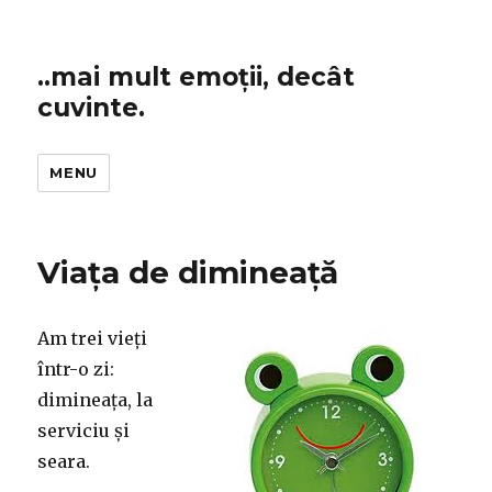
..mai mult emoții, decât
cuvinte.
MENU
Viața de dimineață
Am trei vieți
într-o zi:
dimineața, la
serviciu și
seara.