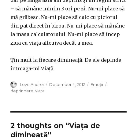
dar pe lângă asta am deprins și un regim strict
– să mănânc minim 3 ori pe zi. Nu-mi place să
mă grăbesc. Nu-mi place să calc cu piciorul
din pat direct în birou. Nu-mi place să mănânc
la masa calculatorului. Nu-mi place să încep
ziua cu viața altcuiva decât a mea.
Țin mult la fiecare dimineață. De ele depinde
întreaga-mi Viață.
Author
Posted
Categories
Tags
Love Andrei
December 4, 2012
Emoţii
on
deprindere
,
viata
2 thoughts on “Viața de
dimineață”