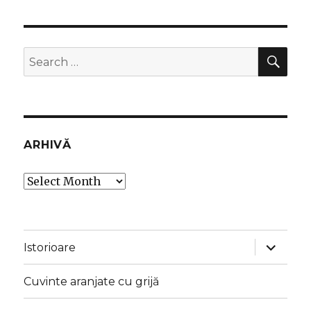
SEA
Search
for:
ARHIVĂ
Arhivă
expand
Istorioare
child
menu
Cuvinte aranjate cu grijă