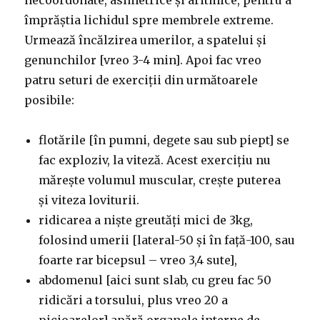
necoordonate, asimetrice și aritmice, pentru a
împrăștia lichidul spre membrele extreme.
Urmează încălzirea umerilor, a spatelui și
genunchilor [vreo 3-4 min]. Apoi fac vreo
patru seturi de exerciții din următoarele
posibile:
flotările [în pumni, degete sau sub piept] se
fac exploziv, la viteză. Acest exercițiu nu
mărește volumul muscular, crește puterea
și viteza loviturii.
ridicarea a niște greutăți mici de 3kg,
folosind umerii [lateral-50 și în față-100, sau
foarte rar bicepsul – vreo 3,4 sute],
abdomenul [aici sunt slab, cu greu fac 50
ridicări a torsului, plus vreo 20 a