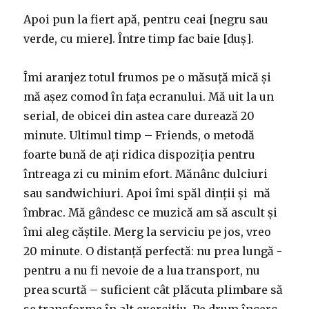
Apoi pun la fiert apă, pentru ceai [negru sau
verde, cu miere]. Între timp fac baie [duș].
Îmi aranjez totul frumos pe o măsuță mică și
mă așez comod în fața ecranului. Mă uit la un
serial, de obicei din astea care durează 20
minute. Ultimul timp – Friends, o metodă
foarte bună de ați ridica dispoziția pentru
întreaga zi cu minim efort. Mănânc dulciuri
sau sandwichiuri. Apoi îmi spăl dinții și mă
îmbrac. Mă gândesc ce muzică am să ascult și
îmi aleg căștile. Merg la serviciu pe jos, vreo
20 minute. O distanță perfectă: nu prea lungă -
pentru a nu fi nevoie de a lua transport, nu
prea scurtă – suficient cât plăcuta plimbare să