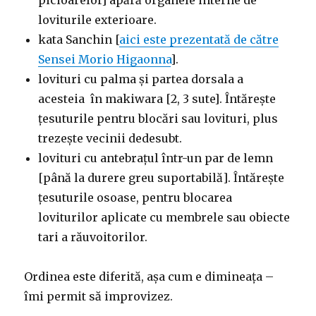
picioarelor] apără organele interne de
loviturile exterioare.
kata Sanchin [
aici este prezentată de către
Sensei Morio Higaonna
].
lovituri cu palma și partea dorsala a
acesteia în makiwara [2, 3 sute]. Întărește
țesuturile pentru blocări sau lovituri, plus
trezește vecinii dedesubt.
lovituri cu antebrațul într-un par de lemn
[până la durere greu suportabilă]. Întărește
țesuturile osoase, pentru blocarea
loviturilor aplicate cu membrele sau obiecte
tari a răuvoitorilor.
Ordinea este diferită, așa cum e dimineața –
îmi permit să improvizez.