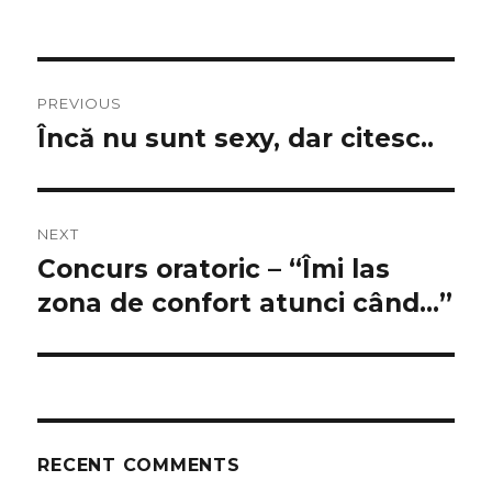
Post
PREVIOUS
navigation
Încă nu sunt sexy, dar citesc..
Previous
post:
NEXT
Concurs oratoric – “Îmi las
Next
post:
zona de confort atunci când…”
RECENT COMMENTS