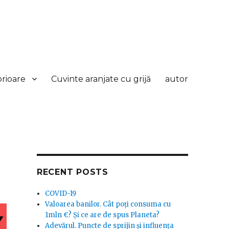
orioare
Cuvinte aranjate cu grijă
autor
RECENT POSTS
COVID-19
Valoarea banilor. Cât poți consuma cu
1mln €? Și ce are de spus Planeta?
Adevărul. Puncte de sprijin și influența