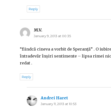
Reply
M.V.
says:
January 9, 2013 at 00:35
“fiindcă cineva a vorbit de Speranță” . O iubire 
întradevăr înșiri sentimente – lipsa rimei nic
redat .
Reply
Andrei Haret
says:
January 11, 2013 at 10:53