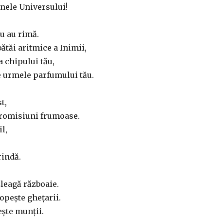
inele Universului!
u au rimă.
ătăi aritmice a Inimii,
a chipului tău,
 urmele parfumului tău.
t,
promisiuni frumoase.
l,
rindă.
leagă războaie.
opește ghețarii.
ește munții.