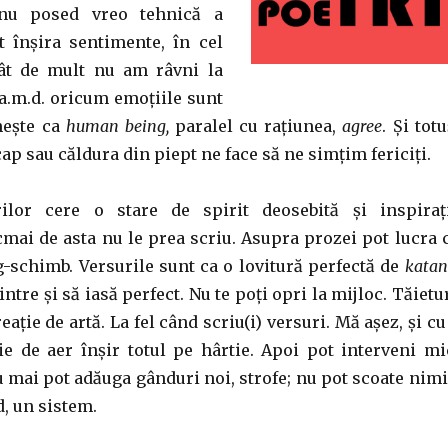
 nu posed vreo tehnică a
ot înșira sentimente, în cel
ât de mult nu am râvni la
ș.a.m.d. oricum emoțiile sunt
nește ca
human being,
paralel cu rațiunea,
agree
. Și totu
cap sau căldura din piept ne face să ne simțim fericiți.
rilor cere o stare de spirit deosebită și inspiraț
cmai de asta nu le prea scriu. Asupra prozei pot lucra 
g-schimb. Versurile sunt ca o lovitură perfectă de
kata
intre și să iasă perfect. Nu te poți opri la mijloc. Tăietu
eație de artă. La fel când scriu(i) versuri. Mă așez, și cu
ie de aer înșir totul pe hârtie. Apoi pot interveni mi
u mai pot adăuga gânduri noi, strofe; nu pot scoate nimi
, un sistem.