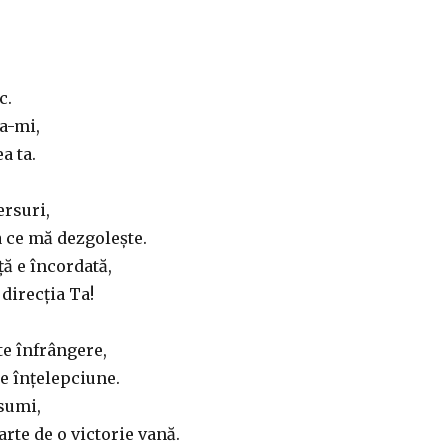
c.
ța-mi,
a ta.
ersuri,
 ce mă dezgolește.
ță e încordată,
 direcția Ta!
te înfrângere,
e înțelepciune.
sumi,
arte de o victorie vană.