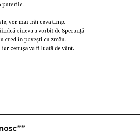
a puterile.
e, vor mai trăi ceva timp.
fiindcă cineva a vorbit de Speranță.
u cred în povești cu zmău.
 iar cenușa va fi luată de vânt.
unosc””