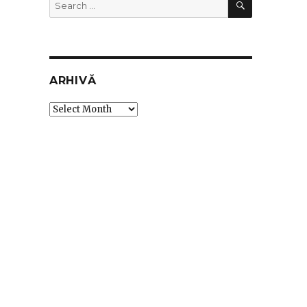
Search
for:
ARHIVĂ
Arhivă