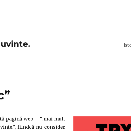
cuvinte.
Ist
c”
ă pagină web – ”..mai mult
vinte.”, fiindcă nu consider