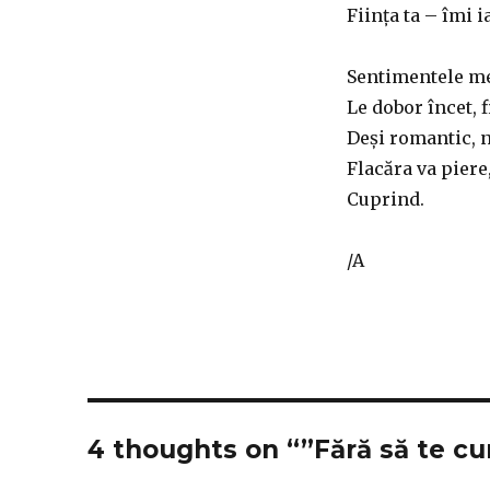
Ființa ta – îmi i
Sentimentele mel
Le dobor încet, 
Deși romantic, n
Flacăra va piere,
Cuprind.
/A
4 thoughts on “”Fără să te c