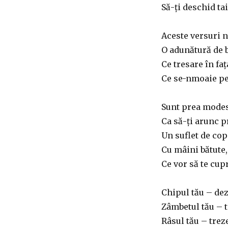
Să-ți deschid ta
Aceste versuri n
O adunătură de b
Ce tresare în faț
Ce se-nmoaie pe
Sunt prea modes
Ca să-ți arunc 
Un suflet de copi
Cu mâini bătute,
Ce vor să te cup
Chipul tău – dez
Zâmbetul tău – t
Râsul tău – trez