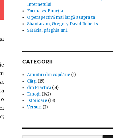
Internetului.
Forma vs. Funcția
O perspectivă mai largă asupra ta
Shantaram, Gregory David Roberts
Sărăcia, pârghia nr.1
și
CATEGORII
ie
cu
Amintiri din copilărie
(1)
Cărți
(15)
na
.
din Practică
(51)
ra
Emoţii
(142)
 o
Istorioare
(13)
Versuri
(2)
ci
c;
SEARCH