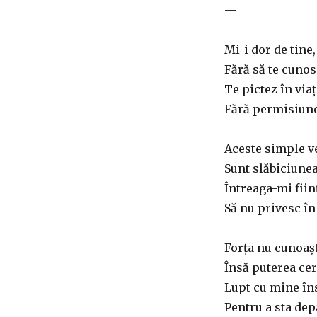
—
Mi-i dor de tine,
Fără să te cunos
Te pictez în via
Fără permisiune
Aceste simple v
Sunt slăbiciunea
Întreaga-mi fiin
Să nu privesc în
Forța nu cunoaș
Însă puterea cer
Lupt cu mine în
Pentru a sta dep