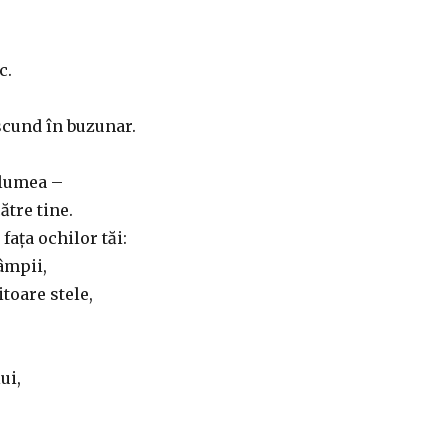
c.
scund în buzunar.
 lumea –
ătre tine.
fața ochilor tăi:
âmpii,
itoare stele,
ui,