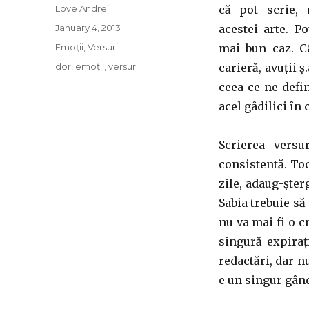
Author
Love Andrei
că pot scrie,
Posted
January 4, 2013
acestei arte. P
on
Categories
Emoţii
,
Versuri
mai bun caz. C
Tags
dor
,
emoții
,
versuri
carieră, avuții 
ceea ce ne defi
acel gâdilici în 
Scrierea versu
consistentă. To
zile, adaug-șter
Sabia trebuie să 
nu va mai fi o cr
singură expiraț
redactări, dar n
e un singur gând